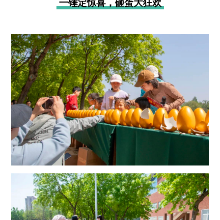
一锤定惊喜，砸蛋大狂欢