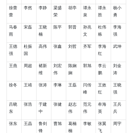
徐蕾
李然
李静
梁盛
胡亭
谭永
谭永
杨小
蕾
荣
泉
胜
勇
马春
宋磊
王晓
陈平
郭晋
孙兆
杜伟
李海
雨
楠
文
栋
强
王德
杜振
高伟
张鑫
刘哲
齐军
李海
武坤
强
国
红
王燕
周超
褚新
刘宏
陈娴
郭旭
李云
刘金
维
伟
娴
鹏
涛
徐冬
王靖
张涛
李琳
王磊
闫传
王效
王晓
峰
红
强
吕晓
张浩
于建
张健
赵志
范元
牟海
王兵
东
中
伟
伟
英
兵
张东
王晶
鲁剑
曹旭
葛楠
李敏
张翼
周宇
锋
楠
飞