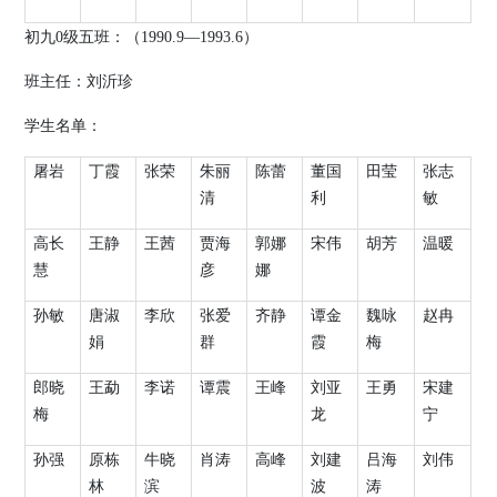
初九
0
级五班：（
19
90.9
—
1993.6
）
班主任：刘沂珍
学生名单：
屠岩
丁霞
张荣
朱丽
陈蕾
董国
田莹
张志
清
利
敏
高长
王静
王茜
贾海
郭娜
宋伟
胡芳
温暖
慧
彦
娜
孙敏
唐淑
李欣
张爱
齐静
谭金
魏咏
赵冉
娟
群
霞
梅
郎晓
王勐
李诺
谭震
王峰
刘亚
王勇
宋建
梅
龙
宁
孙强
原栋
牛晓
肖涛
高峰
刘建
吕海
刘伟
林
滨
波
涛