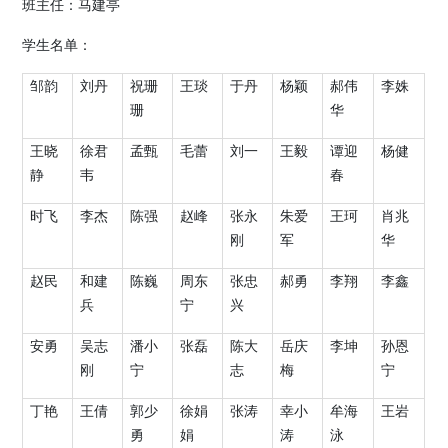
班主任：马建亭
学生名单：
邹韵
刘丹
祝珊
王琰
于丹
杨颖
郝伟
李姝
珊
华
王晓
徐君
孟甄
毛蕾
刘一
王毅
谭迎
杨健
静
韦
春
时飞
李杰
陈强
赵峰
张永
朱爱
王珂
肖兆
刚
军
华
赵民
和建
陈巍
周东
张忠
郝勇
李翔
李鑫
兵
宁
兴
安勇
吴志
潘小
张磊
陈大
岳庆
李坤
孙恩
刚
宁
志
梅
宁
丁艳
王倩
郭少
徐娟
张涛
幸小
牟海
王岩
勇
娟
涛
泳