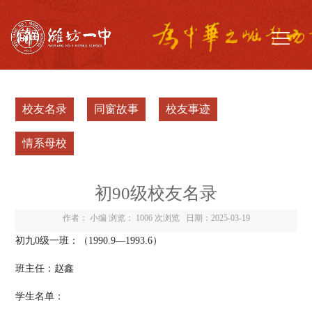
校友名录
同窗故事
校友事迹
情系母校
初90级校友名录
作者： 小编 浏览：
1006 次浏览
日期：2025-03-19
初九
0
级一班：（
19
90.9
—
1993.6
）
班主任：赵鑫
学生名单：