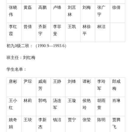
张晓
黄磊
高鹏
卢锋
刘莒
刘梅
张广
徐倩
伟
林
宇
李红
曾倩
齐新
李菲
王凯
林徐
林洁
霞
宇
斐
平
初九
0
级二班：（
19
90.9
—
1993.6
）
班主任：刘红梅
学生名单：
唐彬
尹琮
戚南
王静
刘锋
谭彬
李玲
郎咸
芳
军
梅
王小
林莉
郭鸣
汤连
王璇
侯艳
胡雨
肖琳
红
军
玲
萱
姚奇
王琰
李新
钱洁
贾宁
张莹
陈明
贾腾
娟
杰
飞