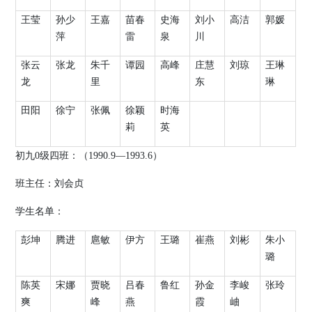
王莹
孙少
王嘉
苗春
史海
刘小
高洁
郭媛
萍
雷
泉
川
张云
张龙
朱千
谭园
高峰
庄慧
刘琼
王琳
龙
里
东
琳
田阳
徐宁
张佩
徐颖
时海
莉
英
初九
0
级四班：（
19
90.9
—
1993.6
）
班主任：刘会贞
学生名单：
彭坤
腾进
扈敏
伊方
王璐
崔燕
刘彬
朱小
璐
陈英
宋娜
贾晓
吕春
鲁红
孙金
李峻
张玲
爽
峰
燕
霞
岫