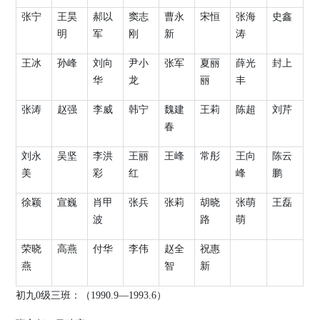
张宁
王昊
郝以
窦志
曹永
宋恒
张海
史鑫
明
军
刚
新
涛
王冰
孙峰
刘向
尹小
张军
夏丽
薛光
封上
华
龙
丽
丰
张涛
赵强
李威
韩宁
魏建
王莉
陈超
刘芹
春
刘永
吴坚
李洪
王丽
王峰
常彤
王向
陈云
美
彩
红
峰
鹏
徐颖
宣巍
肖甲
张兵
张莉
胡晓
张萌
王磊
波
路
萌
荣晓
高燕
付华
李伟
赵全
祝惠
燕
智
新
初九
0
级三班：（
19
90.9
—
1993.6
）