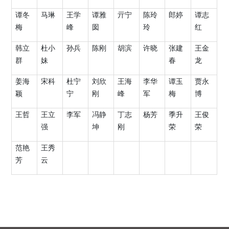
谭冬
马琳
王学
谭雅
亓宁
陈玲
郎婷
谭志
梅
峰
囡
玲
红
韩立
杜小
孙兵
陈刚
胡滨
许晓
张建
王金
群
妹
春
龙
姜海
宋科
杜宁
刘欣
王海
李华
谭玉
贾永
颖
宁
刚
峰
军
梅
博
王哲
王立
李军
冯静
丁志
杨芳
季升
王俊
强
坤
刚
荣
荣
范艳
王秀
芳
云