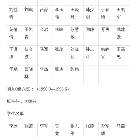
刘益
刘斌
吕品
李玉
王晓
韩少
于春
王凯
青
韬
丹
明
艳
军
苑倩
王岩
金岩
朱峰
苏慧
闫静
胥勇
武建
倩
青
敏
强
于谦
伏金
马军
张蕊
刘晓
孙志
韩静
王高
滋
波
莉
江
宜
见
于斌
曹晓
李杰
张杰
陈伟
林
初九
0
级六班：（
19
90.9
—
1993.6
）
班主任：李德芬
学生名单：
李冰
张茜
李军
官一
张志
张静
孙军
马燕
龙
刚
辉