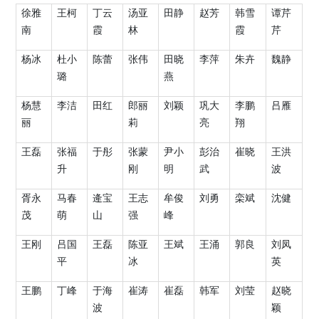
徐雅
王柯
丁云
汤亚
田静
赵芳
韩雪
谭芹
南
霞
林
霞
芹
杨冰
杜小
陈蕾
张伟
田晓
李萍
朱卉
魏静
璐
燕
杨慧
李洁
田红
郎丽
刘颖
巩大
李鹏
吕雁
丽
莉
亮
翔
王磊
张福
于彤
张蒙
尹小
彭治
崔晓
王洪
升
刚
明
武
波
胥永
马春
逄宝
王志
牟俊
刘勇
栾斌
沈健
茂
萌
山
强
峰
王刚
吕国
王磊
陈亚
王斌
王涌
郭良
刘凤
平
冰
英
王鹏
丁峰
于海
崔涛
崔磊
韩军
刘莹
赵晓
波
颖