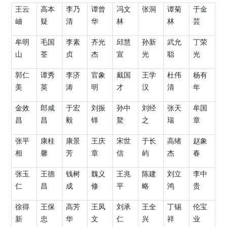
王云
高本
李乃
谭曾
冯文
张洞
谭菊
于金
岫
疑
清
华
林
林
芸
牟明
毛国
李素
齐光
邱慧
孙新
武允
丁荣
山
荃
贞
杰
宣
光
聪
光
郭仁
谭秀
李济
官象
戴国
王学
杜伟
杨有
美
英
涛
明
才
汉
清
年
金效
郎咸
于宏
刘振
孙中
刘经
张天
牟国
昌
昌
毅
铎
鰲
之
瑞
章
张平
康桂
康景
王庆
宋世
于长
高绪
赵象
相
馨
芳
章
信
屿
杰
春
张玉
王德
钱树
魏义
王兆
陈建
刘立
李中
仁
昌
成
修
平
略
鸿
贵
徐得
王保
高芳
王凤
刘承
王全
丁锡
伦宝
新
忠
华
文
仁
兴
祥
业