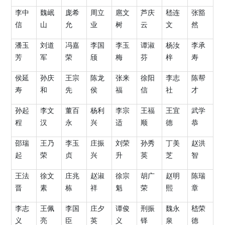
李中
魏岷
庞希
周立
扈文
芦庆
嵇连
张豁
信
山
允
业
树
云
文
然
潘玉
刘道
冯嘉
李国
李玉
谭淑
杨汝
李承
芳
军
荣
颀
梅
芬
梓
寿
侯延
孙庆
王宗
陈龙
张来
徐阳
李志
陈帮
寿
和
先
侯
福
信
社
才
孙起
李文
董百
杨利
李宗
王福
王宜
武学
程
汉
永
兴
适
顺
德
恭
邵瑞
王乃
李玉
庄振
刘荣
孙秀
丁美
赵洪
起
荣
贞
兴
升
英
芝
智
王法
徐文
庄兆
赵淑
徐宗
胡广
赵明
陈瑞
晋
素
栋
祥
魁
荣
熙
章
李志
王佩
李国
庄夕
谭俊
刑振
魏永
嵇荣
义
亮
臣
英
义
铎
泉
德