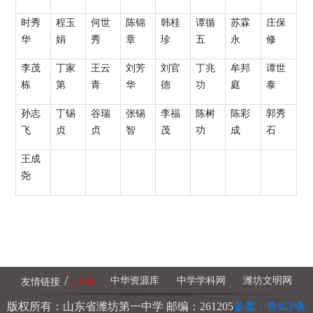
时秀
程玉
何世
陈锦
韩桂
谭循
苏霖
庄保
华
娟
秀
章
珍
五
永
修
李茂
丁家
王云
刘芳
刘官
丁兆
牟邦
谭世
栋
第
青
华
德
功
庭
泰
孙志
丁锡
谷瑞
张锡
李福
陈树
陈彩
郭秀
飞
贞
贞
智
茂
功
成
石
王成
尧
/
中华资源库
中学学科网
潍坊文明网
友情链接
LINK
版权所有：山东省潍坊第一中学 邮编：261205
备案：鲁ICP备