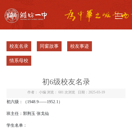
校友名录
同窗故事
校友事迹
情系母校
初6级校友名录
作者： 小编 浏览：
681 次浏览
日期：2025-03-19
初六级：（
19
48.9
——
19
52
.
1
）
班主任：郭荆玉
张戈仙
学生名单：