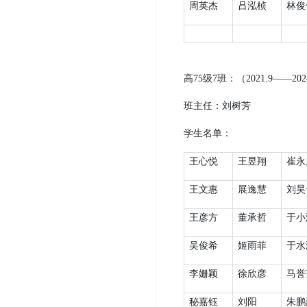
周英杰
吕泓桢
林俊
高
75
级
7
班：（
2021.9
——
202
班主任：
刘树芳
学生名单：
王心悦
王昱翔
崔永
王文惠
展逸慧
刘昊
王彦方
董承哲
于小
吴俊希
姬雨菲
于水
李姗颖
徐欣彦
马誉
秘嘉钰
刘阳
朱鹏