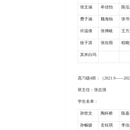
张文涵
牟佳怡
陈泓
费子涵
魏海灿
张书
许温倩
张傅岐
王方
徐子淇
张欣雨
程晓
其米白玛
高
75
级
4
班：（
2021.9
——
202
班主任：
张志强
学生名单：
孙世文
陶科桥
陈嘉
孙畅骏
玄钰琪
李佳