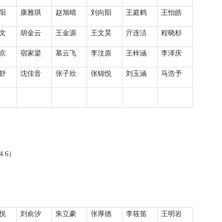
阳
康雅琪
赵旭晴
刘向阳
王庭鹤
王怡皓
文
胡金云
王金源
王文昊
亓连洁
程晓杉
京
宿家梁
慕云飞
李汶原
王梓涵
李泽庆
舒
沈佳音
张子欣
张锦悦
刘玉涵
马浩予
4.6
）
悦
刘俞汐
朱立豪
张厚德
李筱笛
王明岩