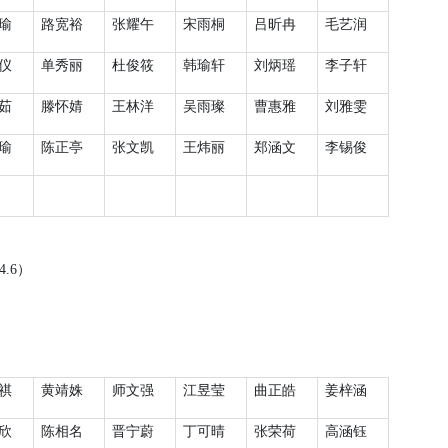
瑜
路宽裕
张耀午
宋雨桐
吕昕冉
毛艺润
仪
单秀丽
杜俊筱
韩瑜轩
刘炳瑶
李子轩
茹
滕怀婧
王林洋
吴雨璨
曹惠雅
刘雅雯
瑜
陈正亭
张文凯
王炜丽
郑涵文
李锡俊
4.6
）
祺
黄靖姝
师文强
江昱莹
曲正皓
姜梓涵
欣
陈相名
晋宁蔚
丁可晴
张荣荷
高涵钰