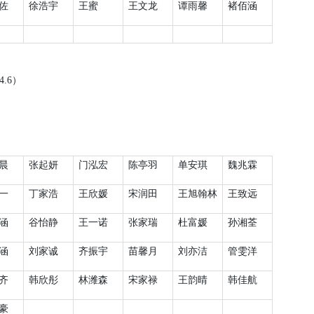
佐
徐浩宇
王蜜
王文龙
谭雨馨
褚佰涵
4.6
）
晨
张起妍
门泓宏
陈亭羽
单安琪
魏兆霖
一
丁家浩
王欣媛
宋润田
王旭翰林
王致远
涵
谷怡静
王一诺
张家瑞
杜富媛
孙湘荃
涵
刘家诚
齐振宇
苗馨月
刘亦洁
管雯洋
齐
韩欣彤
林潍森
宋家禄
王韵晴
韩佳航
豪