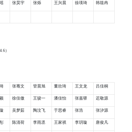
瑶
张昊宇
张烁
王兴晨
徐瑛琦
韩筱冉
4.6
）
琦
张骞文
管晨旭
董欣琦
王文龙
吕佳桐
颖
徐佳傲
王骏一
潘佳怡
张嘉驿
迟敬源
璇
吴梦茹
陶汶飞
于思睿
张浩
张汐源
彤
陈清荷
李雨丞
王家祺
李玥璇
唐俊凡