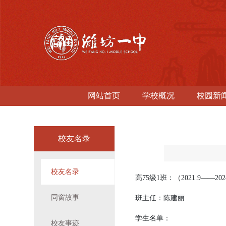
网站首页
学校概况
校园新
校友名录
校友名录
高
75
级
1
班：（
2021.9
——
202
同窗故事
班主任：
陈建丽
学生名单：
校友事迹