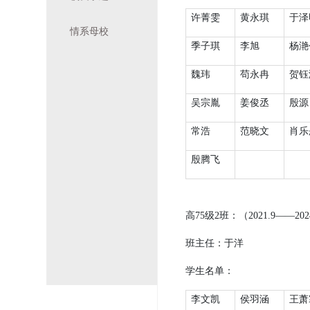
许菁雯
黄永琪
于泽
情系母校
季子琪
李旭
杨滟
魏玮
苟永冉
贺钰
吴宗胤
姜俊丞
殷源
常浩
范晓文
肖乐
殷腾飞
高
75
级
2
班：（
2021.9
——
202
班主任：
于洋
学生名单：
李文凯
侯羽涵
王萧