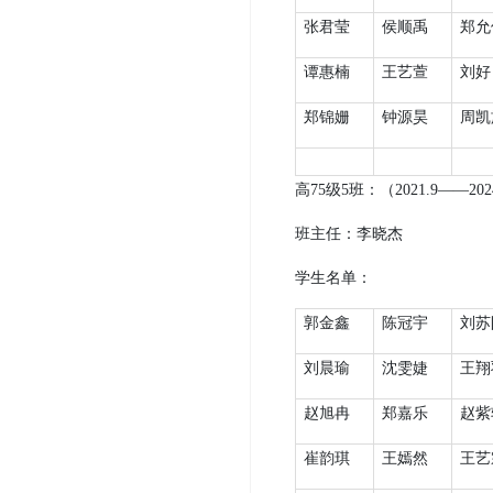
张君莹
侯顺禹
郑允
谭惠楠
王艺萱
刘好
郑锦姗
钟源昊
周凯
高
75
级
5
班：（
2021.9
——
202
班主任：
李晓杰
学生名单：
郭金鑫
陈冠宇
刘苏
刘晨瑜
沈雯婕
王翔
赵旭冉
郑嘉乐
赵紫
崔韵琪
王嫣然
王艺