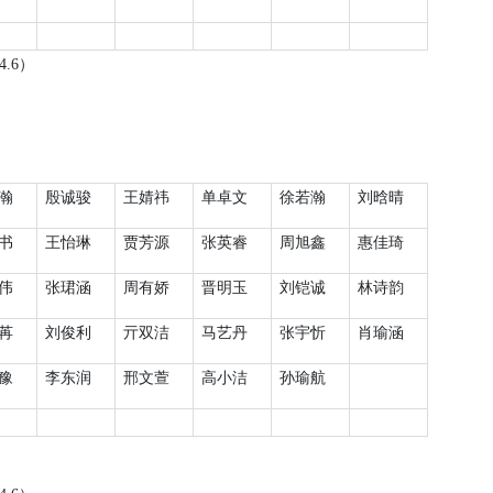
4.6
）
瀚
殷诚骏
王婧祎
单卓文
徐若瀚
刘晗晴
书
王怡琳
贾芳源
张英睿
周旭鑫
惠佳琦
伟
张珺涵
周有娇
晋明玉
刘铠诚
林诗韵
苒
刘俊利
亓双洁
马艺丹
张宇忻
肖瑜涵
豫
李东润
邢文萱
高小洁
孙瑜航