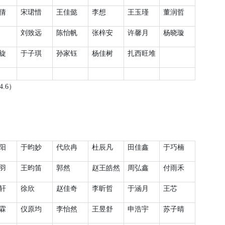
倩
宋珺惜
王佳懿
李想
王玉瑾
董润哲
刘致远
陈怡帆
张梓安
许馨月
杨晓璇
旋
于子琪
孙家钰
杨佳树
扎西旺堆
4.6
）
阳
于昀妙
代欣冉
杜辰凡
田佳鑫
于巧楠
羽
王昀笛
郭然
赵王皓然
周弘鑫
付雨禾
轩
徐欣
赵佳奇
李昕哲
于涵月
王芯
霖
仪原均
李怡然
王昱舒
申浩宇
苏子晴