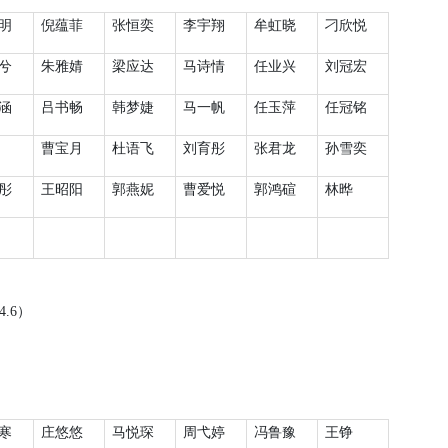
明
倪蕴菲
张恒奕
李宇翔
牟虹晓
刁欣悦
兮
朱雅婧
梁应达
马诗情
任业兴
刘冠宏
涵
吕书畅
韩梦婕
马一帆
任玉萍
任冠铭
曹宝月
杜语飞
刘育彤
张君龙
孙雪奕
彤
王昭阳
郭燕妮
曹爱悦
郭鸿碹
林晔
4.6
）
寒
庄悠悠
马悦琛
周弋婷
冯鲁豫
王铮