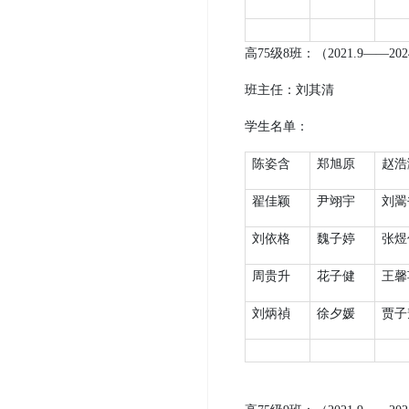
高
75
级
8
班：（
2021.9
——
202
班主任：
刘其清
学生名单：
陈姿含
郑旭原
赵浩
翟佳颖
尹翊宇
刘翯
刘依格
魏子婷
张煜
周贵升
花子健
王馨
刘炳禎
徐夕媛
贾子