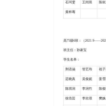
石珂雯
王闰琪
陈依
黄梓骞
高
75
级
6
班：（
2021.9
——
202
班主任：
孙家宝
学生名单：
荆语涵
管艺玮
祝子
迟晓真
吴俊妮
姜雪
陈琪润
李润竹
陈俊
徐浩芸
李欣璟
樊姝