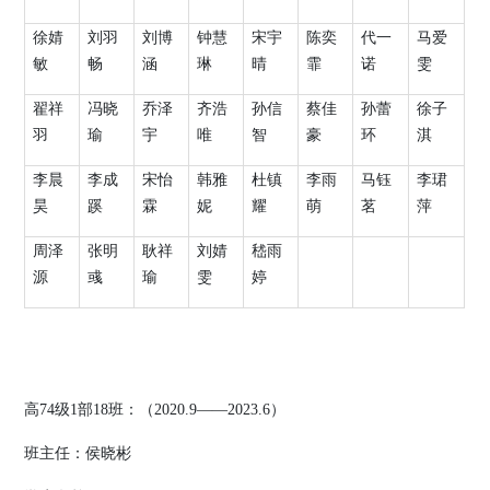
徐婧
刘羽
刘博
钟慧
宋宇
陈奕
代一
马爱
敏
畅
涵
琳
晴
霏
诺
雯
翟祥
冯晓
乔泽
齐浩
孙信
蔡佳
孙蕾
徐子
羽
瑜
宇
唯
智
豪
环
淇
李晨
李成
宋怡
韩雅
杜镇
李雨
马钰
李珺
昊
蹊
霖
妮
耀
萌
茗
萍
周泽
张明
耿祥
刘婧
嵇雨
源
彧
瑜
雯
婷
高
74
级
1
部
18
班：（
2020.9
——
2023.6
）
班主任：
侯晓彬