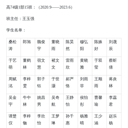
高
74
级
1
部
15
班：（
2020.9
——
2023.6
）
班主任：
王玉强
学生名单：
桑松
郎旭
魏俊
董晓
陈昊
穆弘
陈姝
刘晟
涛
宇
雨
然
阳
好
辰
于艺
董鹤
宿文
褚文
雷雨
黄晓
于双
蔡昕
萌
林
慧
文
欣
雅
莹
倩
周赋
李梓
郭子
于世
郝严
刘雨
王顺
蒋炎
洺
雯
钰
灏
恪
菲
雨
林
吴金
牛中
姚昌
吴奇
王静
侯怡
曹馨
李蕊
宇
林
男
航
怡
彤
瑜
君
谭楚
李梓
李欣
王梦
孙千
杨雅
王少
赵乐
仪
铷
怡
琳
惠
晴
涵
杨