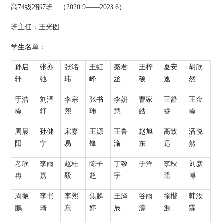
高
74
级
2
部
7
班：（
2020.9
——
2023.6
）
班主任：
王光图
学生名单：
孙启
张亦
张洺
王虹
秦君
王梓
夏安
胡欣
轩
弛
玮
峰
丞
硕
逸
然
于浩
刘泽
李宗
张书
李妍
曹家
王舒
王金
淼
轩
熙
玮
慧
皓
睿
淼
周晨
孙健
宋嘉
王源
王鲁
赵旭
高致
潘悦
阳
宁
易
锋
渝
东
远
然
考欣
李雨
赵桂
陈子
丁致
于洋
李秋
刘彦
冉
嘉
毅
超
宇
瑶
博
周振
李书
李熙
焦麟
王泽
谷雨
徐楷
韩汝
鹏
琦
东
婷
辰
濛
源
霖