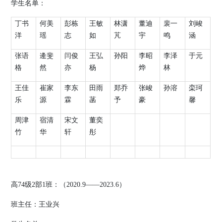
学生名单：
丁书
何美
彭栋
王敏
林潇
董迪
裴一
刘峻
洋
瑶
志
如
芃
宇
鸣
涵
张语
逄斐
闫俊
王弘
孙阳
李昭
李泽
于元
格
然
亦
杨
烨
林
王佳
崔家
李东
田雨
郑乔
张峻
孙溶
栾珂
乐
源
霖
菡
予
豪
馨
周津
宿清
宋文
董奕
竹
华
轩
彤
高
74
级
2
部
1
班：（
2020.9
——
2023.6
）
班主任：
王业兴