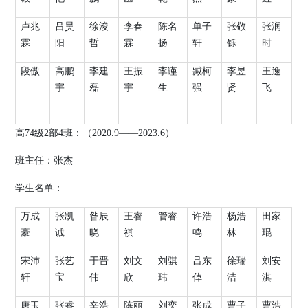
卢兆
吕昊
徐浚
李春
陈名
单子
张敬
张润
霖
阳
哲
霖
扬
轩
铄
时
段傲
高鹏
李建
王振
李谨
臧柯
李昱
王逸
宇
磊
宇
生
强
贤
飞
高
74
级
2
部
4
班：（
2020.9
——
2023.6
）
班主任：
张杰
学生名单：
万成
张凯
昝辰
王睿
管睿
许浩
杨浩
田家
豪
诚
晓
祺
鸣
林
琨
宋沛
张艺
于晋
刘文
刘骐
吕东
徐瑞
刘安
轩
宝
伟
欣
玮
倬
洁
淇
唐玉
张睿
辛浩
陈丽
刘奕
张成
曹子
曹浩