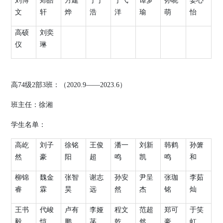
刘博
郑皓
方建
于丁
于弋
谭梦
孙晓
姜心
文
轩
烨
浩
洋
瑜
萌
怡
高硕
刘奕
仪
琳
高
74
级
2
部
3
班：（
2020.9
——
2023.6
）
班主任：
徐湘
学生名单：
高屹
刘子
徐铭
王俊
潘一
刘新
韩鹤
孙箫
然
豪
阳
超
鸣
凯
鸣
和
柳锦
魏金
张智
谢志
孙安
尹呈
张珈
李茹
睿
霖
昊
远
然
杰
铭
灿
王书
代峻
卢有
李娅
程文
范超
郑可
于笑
毅
恺
鹏
菡
乾
然
豪
虹