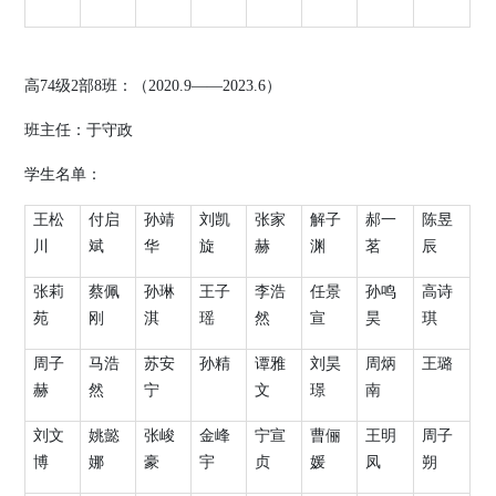
高
74
级
2
部
8
班：（
2020.9
——
2023.6
）
班主任：
于守政
学生名单：
王松
付启
孙靖
刘凯
张家
解子
郝一
陈昱
川
斌
华
旋
赫
渊
茗
辰
张莉
蔡佩
孙琳
王子
李浩
任景
孙鸣
高诗
苑
刚
淇
瑶
然
宣
昊
琪
周子
马浩
苏安
孙精
谭雅
刘昊
周炳
王璐
赫
然
宁
文
璟
南
刘文
姚懿
张峻
金峰
宁宣
曹俪
王明
周子
博
娜
豪
宇
贞
媛
凤
朔