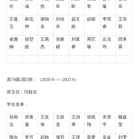
珩
涵
然
菲
昕
誉
璇
东
王嘉
郝泓
谢锦
刘佳
赵文
赵硕
李璟
王浩
玉
烨
东
卉
政
睿
群
崔雅
徐堃
王禹
张家
刘茗
周艺
左洺
田承
娴
皓
杰
硕
睿
璇
玮
霖
高
74
级
2
部
5
班：（
2020.9
——
2023.6
）
班主任：
闫桂女
学生名单：
孙雨
房香
王笑
王跃
王润
张凯
宋澄
魏嘉
泓
凝
旭
龙
厚
翔
宇
莹
隋永
李可
武秋
项芳
王译
晋爱
吴金
刘雯