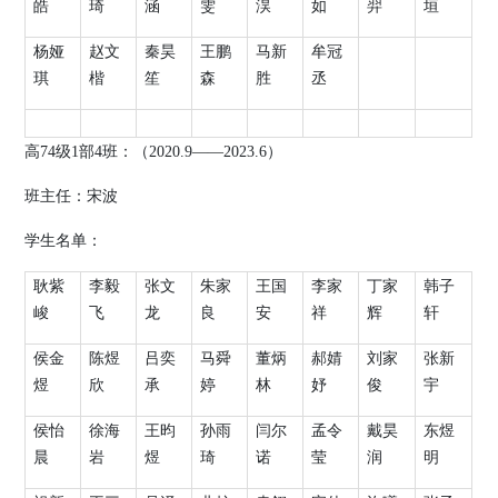
皓
琦
涵
雯
淏
如
羿
垣
杨娅
赵文
秦昊
王鹏
马新
牟冠
琪
楷
笙
森
胜
丞
高
74
级
1
部
4
班：（
2020.9
——
2023.6
）
班主任：
宋波
学生名单：
耿紫
李毅
张文
朱家
王国
李家
丁家
韩子
峻
飞
龙
良
安
祥
辉
轩
侯金
陈煜
吕奕
马舜
董炳
郝婧
刘家
张新
煜
欣
承
婷
林
妤
俊
宇
侯怡
徐海
王昀
孙雨
闫尔
孟令
戴昊
东煜
晨
岩
煜
琦
诺
莹
润
明