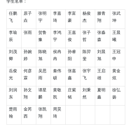
学生名单：
任鹏
原子
张明
李嘉
李富
杨俊
滕青
张武
飞
垚
宇
琦
豪
杰
翔
坤
李瑜
张雨
贺鲁
李鸿
王嘉
张子
张淼
王晨
辰
豫
宇
俊
哲
森
曦
刘茂
孙婉
陈晓
侯冉
孙睿
陈羿
刘晨
王冠
卿
婷
旭
冉
阳
斐
旭
申
岳俊
何彦
吴思
秦伟
张嘉
张宇
王启
黄金
光
霖
雨
硕
鑫
飞
雄
炫
刘润
孙文
谭星
黄敬
庄紫
刘秉
夏明
徐弘
东
翔
麟
凯
铭
然
鑫
扬
楚雨
金芮
张凯
周昊
翰
西
翔
琦