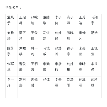
学生名单：
孟凡
王启
张峻
董皓
李子
高子
王芃
马翔
予
睿
瑜
瑞
健
涵
达
宇
刘雅
潘正
王俊
马依
刘姝
张晓
李烨
汤浩
琦
洋
航
霖
麟
玟
凡
陈芳
尹昭
钟一
马恺
张浩
徐子
宋美
王悦
宇
棋
鸣
威
瀚
寒
萱
萱
朱军
曹俊
王明
李涵
李彦
刘姝
李昕
牟世
卓
豪
涛
博
硕
彤
睿
俊
李一
刘柯
周俊
张佳
李墨
刘浩
孙煜
武靖
卉
彤
哲
一
涵
阳
涵
凯