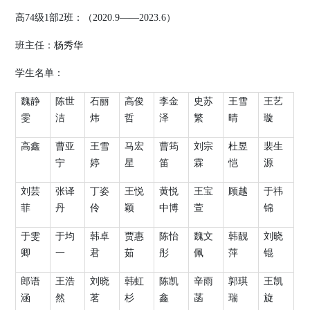
高
74
级
1
部
2
班：（
2020.9
——
2023.6
）
班主任：
杨秀华
学生名单：
魏静
陈世
石丽
高俊
李金
史苏
王雪
王艺
雯
洁
炜
哲
泽
繁
晴
璇
高鑫
曹亚
王雪
马宏
曹筠
刘宗
杜昱
裴生
宁
婷
星
笛
霖
恺
源
刘芸
张译
丁姿
王悦
黄悦
王宝
顾越
于祎
菲
丹
伶
颖
中博
萱
锦
于雯
于均
韩卓
贾惠
陈怡
魏文
韩靓
刘晓
卿
一
君
茹
彤
佩
萍
锟
郎语
王浩
刘晓
韩虹
陈凯
辛雨
郭琪
王凯
涵
然
茗
杉
鑫
菡
瑞
旋