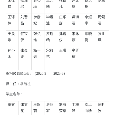
朱佳
侯瑶
赵心
王元
张轶
卢文
魏天
罗森
鑫
瑶
瑜
曦
凡
琪
桐
王译
刘晋
伊彦
毕煜
庄乐
谭博
李烜
周紫
聆
昌
妃
迪
彤
涵
宇
涵
王晨
任宝
张弘
罗斯
孙嘉
李沐
陈晓
张亚
希
仪
逸
函
仪
原
曼
琪
孙小
张金
杨一
宋筱
王琪
牟晋
禾
涛
诺
艺
楠
高
74
级
1
部
10
班：（
2020.9
——
2023.6
）
班主任：
常洁祖
学生名单：
单睿
张文
王歆
唐润
刘潘
丁翊
次旦
韩昕
竞
萌
家
荣华
涵
曲珍
孜