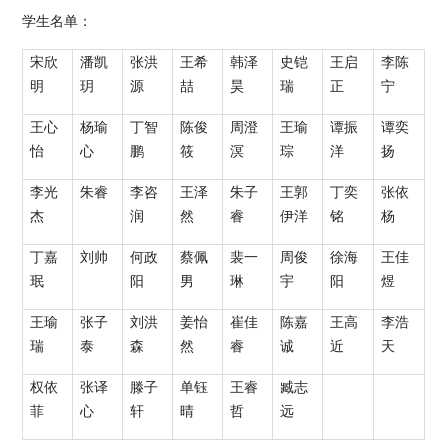
学生名单：
宋欣
潘凯
张洪
王希
韩泽
史铠
王启
李陈
明
玥
源
喆
昊
瑞
正
宁
王心
杨瑜
丁智
陈俊
周澄
王瑜
谭振
谭奕
怡
心
鹏
筱
溟
琮
洋
扬
李光
朱睿
李咨
王泽
朱子
王郭
丁奕
张依
杰
润
然
睿
伊洋
铭
杨
丁嘉
刘帅
何政
蔡佩
裴一
周俊
徐海
王佳
珉
阳
男
琳
宇
阳
煜
王瑜
张子
刘洪
姜怡
崔佳
陈嘉
王高
李浩
瑞
泰
森
然
睿
诚
近
天
权依
张译
滕子
单钰
王睿
臧志
菲
心
轩
晴
哲
远