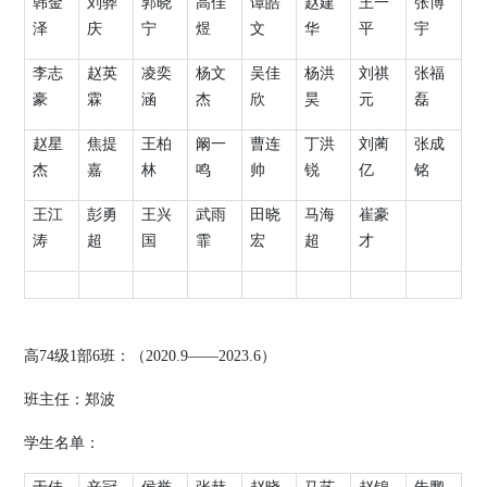
韩金
刘骅
郭晓
高佳
谭皓
赵建
王一
张博
泽
庆
宁
煜
文
华
平
宇
李志
赵英
凌奕
杨文
吴佳
杨洪
刘祺
张福
豪
霖
涵
杰
欣
昊
元
磊
赵星
焦提
王柏
阚一
曹连
丁洪
刘蔺
张成
杰
嘉
林
鸣
帅
锐
亿
铭
王江
彭勇
王兴
武雨
田晓
马海
崔豪
涛
超
国
霏
宏
超
才
高
74
级
1
部
6
班：（
2020.9
——
2023.6
）
班主任：
郑波
学生名单：