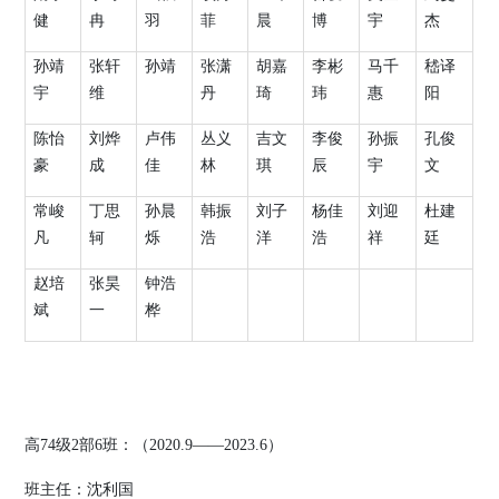
健
冉
羽
菲
晨
博
宇
杰
孙靖
张轩
孙靖
张潇
胡嘉
李彬
马千
嵇译
宇
维
丹
琦
玮
惠
阳
陈怡
刘烨
卢伟
丛义
吉文
李俊
孙振
孔俊
豪
成
佳
林
琪
辰
宇
文
常峻
丁思
孙晨
韩振
刘子
杨佳
刘迎
杜建
凡
轲
烁
浩
洋
浩
祥
廷
赵培
张昊
钟浩
斌
一
桦
高
74
级
2
部
6
班：（
2020.9
——
2023.6
）
班主任：
沈利国