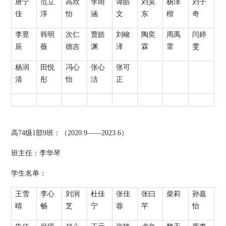
唐宁
范立
高欣
李雨
谭皓
刘昊
杨泽
刘子
佳
淳
怡
涵
文
东
楷
奇
李昱
韩明
次仁
贾皓
刘峻
陶奕
周禹
闫婷
辰
薇
德吉
渊
泽
霖
霏
雯
杨润
田悦
冯心
张心
张可
清
彤
怡
洁
正
高
74
级
1
部
9
班：（
2020.9
——
2023.6
）
班主任：
李华琴
学生名单：
王雪
李心
刘润
杜佳
张佳
张曰
柴莉
孙嘉
晴
畅
芝
宁
蓉
芊
怡