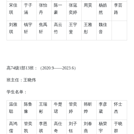
宋佳
于子
张怡
陈一
张寇
周昊
杨皓
李芸
琪
涵
丹
豪
奕婷
然
路
刘雅
钱宇
焦禹
高云
王宇
王雅
魏佳
琪
轩
轩
竹
斐
彤
音
高
74
级
1
部
13
班：（
2020.9
——
2023.6
）
班主任：
王晓伟
学生名单：
温佳
陈鲁
王瑞
牛楚
管奕
韩昕
李彦
怀士
聪
豫
彬
珺
婷
烨
葳
杰
高鸿
管奕
李恩
高仕
刘子
刘春
杨荣
于晓
儒
凯
祺
奇
钰
燕
宇
群