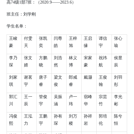
高
74
级
1
部
7
班：（
2020.9
——
2023.6
）
班主任：
刘学刚
学生名单：
王峻
付雯
张凯
闫尊
王梓
王启
谭信
张心
豪
天
奕
皓
旭
缘
宇
瑜
李乃
张文
方鹏
刘浩
林义
宋家
祝祎
侯昱
琛
婧
晓
然
博
豪
航
辰
刘家
谢茗
唐子
梁文
郎咸
戴灏
王俊
刘羽
琪
宇
睿
俊
睿
翰
彤
郭汇
王一
管俊
吴振
卢一
宿峰
宗芸
李光
川
辰
宇
涵
玮
华
竹
彬
冯俊
王泓
王鹏
孙有
刘万
孙祥
郭培
陈兮
熙
力
宇
琛
稷
岩
伦
恒