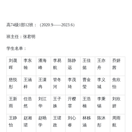
高
74
级
1
部
12
班：（
2020.9
——
2023.6
）
班主任：
张君明
学生名单：
刘晟
李东
潘海
李易
陈静
王佳
王亦
乔妍
晖
翰
峰
航
远
懿
舟
茜
慈悦
王涵
王潇
管冬
李茂
曹金
李义
焦欣
彤
梓
冉
河
琦
莹
城
怡
王新
任浩
刘江
王子
亓樱
王浩
李秉
刘欣
雨
然
华
姝
霏
楠
锡
妍
王静
赵湘
赵旸
王珺
刘心
林秭
陈沐
周雨
怡
珺
学
政
睿
涵
彤
航