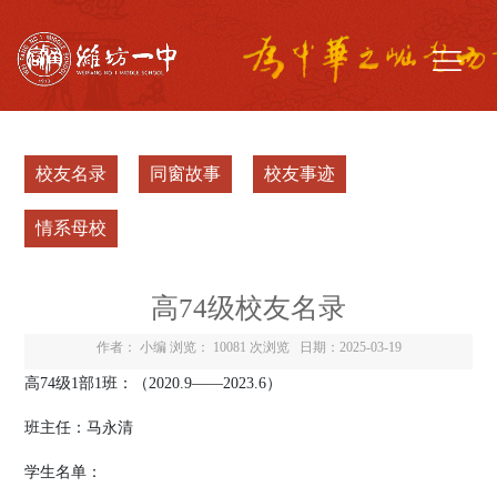
校友名录
同窗故事
校友事迹
情系母校
高74级校友名录
作者： 小编 浏览：
10081 次浏览
日期：2025-03-19
高
74
级
1
部
1
班：（
2020.9
——
2023.6
）
班主任：
马永清
学生名单：