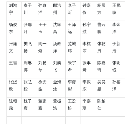
刘鸿
秦子
孙政
郎浩
李子
钟嘉
杨辰
王鹏
宇
川
洋
州
昕
仪
方
臻
杨俊
张馨
王子
沈家
王泽
孙宇
曹云
李金
东
月
玉
昌
远
航
鹏
洋
张潇
樊飞
闵一
汤政
范城
李杭
张乾
于新
文
扬
焓
洋
玮
霏
男
浩
王雪
周琳
刘扬
刘奕
朱宇
张丰
陈嘉
张明
博
兮
飞
希
舟
琦
钰
张煜
张弘
徐光
金海
李彦
李振
吴昊
孙榕
欣
毅
鑫
炫
彬
东
昱
泽
陈颂
魏子
董家
董振
王盈
李嘉
陈柏
霖
宸
豪
浩
松
琪
仁