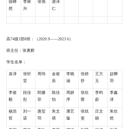
徐峥
李林
张弛
凌泽
然
兴
仁
高
74
级
1
部
8
班：（
2020.9
——
2023.6
）
班主任：
张勇辉
学生名单：
袁泽
张轩
周玮
金俊
李晓
张婷
王方
赵卿
堂
辰
涵
舒
玉
羽
李俊
段佳
郎滕
陈佳
周妍
张欣
李昀
李鑫
毅
彤
菲
怡
序
蕾
蔚
泽
杨浩
刘一
惠玺
朱文
潘艺
张炫
庄文
朱欣
哲
诺
羽
祺
璇
斐
丽
然