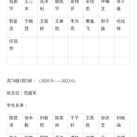
祖新
王三
吴泽
曲炫
袁翎
宋佳
许曦
张子
宇
木
钊
宇
开
奕
文
薇
郭姿
于晓
王筱
王睿
李兴
窦逸
郭子
伦佳
含
慧
婷
凯
亮
飞
扬
琦
任冠
华
高
74
级
1
部
5
班：（
2020.9
——
2023.6
）
班主任：
范建军
学生名单：
陈慧
张丰
刘俊
陈英
于子
王奕
孙庆
刘铭
泽
毅
熙
焯
轩
然
芝
涵