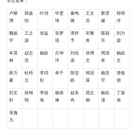
学生名单：
卢斯
韩嘉
叶润
毕雯
秦鸣
王文
蔡雲
韩明
博
怡
琦
璐
浩
健
洋
魏振
王之
张益
安梦
谭舒
宋雅
陈颢
刘力
宇
源
瑶
予
奇
升
源
牟昊
赵志
杨皓
吕坤
刘佳
张博
周清
杨皓
林
浩
洋
源
文
泉
文
薛力
杜特
李玥
单于
陈玺
韩冠
杨浩
谭俊
豪
立
彤
皓
霖
宇
朋
刘文
徐翊
李祖
杨靖
赵东
屈左
杨欣
丁嘉
轩
翔
海
琳
冉
桐
潼
旭
张逸
凡