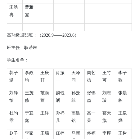
宋皓
曹雅
冉
雯
高
74
级
1
部
3
班：（
2020.9
——
2023.6
）
班主任：
耿若琳
学生名单：
郭子
李政
王庆
肖振
天泽
周艺
王竹
李子
涵
均
轩
一
同
扬
可
敬
刘静
王茂
范雨
魏钰
孙云
张锦
刘志
张晨
怡
修
萱
润
菲
杰
璇
栋
杜昀
于宜
王洋
孙祎
高浩
高一
蔡天
王泉
霏
鑫
凡
铭
杲
旗
烨
赵子
李家
王瑞
庄梓
马新
佟福
李厚
王树