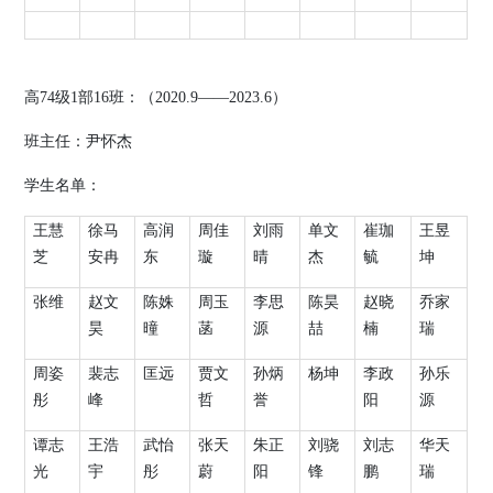
高
74
级
1
部
16
班：（
2020.9
——
2023.6
）
班主任：
尹怀杰
学生名单：
王慧
徐马
高润
周佳
刘雨
单文
崔珈
王昱
芝
安冉
东
璇
晴
杰
毓
坤
张维
赵文
陈姝
周玉
李思
陈昊
赵晓
乔家
昊
曈
菡
源
喆
楠
瑞
周姿
裴志
匡远
贾文
孙炳
杨坤
李政
孙乐
彤
峰
哲
誉
阳
源
谭志
王浩
武怡
张天
朱正
刘骁
刘志
华天
光
宇
彤
蔚
阳
锋
鹏
瑞