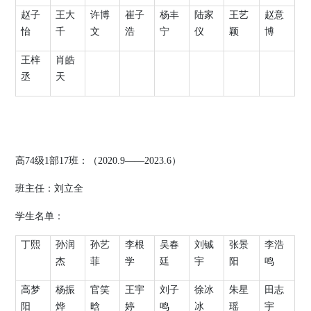
赵子
王大
许博
崔子
杨丰
陆家
王艺
赵意
怡
千
文
浩
宁
仪
颖
博
王梓
肖皓
丞
天
高
74
级
1
部
17
班：（
2020.9
——
2023.6
）
班主任：
刘立全
学生名单：
丁熙
孙润
孙艺
李根
吴春
刘铖
张景
李浩
杰
菲
学
廷
宇
阳
鸣
高梦
杨振
官笑
王宇
刘子
徐冰
朱星
田志
阳
烨
晗
婷
鸣
冰
瑶
宇