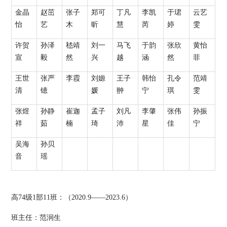
金晶
赵茁
张子
郑可
丁凡
李凯
于珺
云艺
怡
艺
木
昕
慧
芮
婷
雯
许贺
孙泽
嵇靖
刘一
马飞
于韵
张欣
黄怡
宣
毅
然
兴
越
涵
然
菲
王世
张严
李霞
刘嫄
王子
韩怡
孔令
范靖
清
镱
媛
翀
宁
琪
雯
张煜
孙静
崔迦
孟子
刘凡
李肇
张伟
孙振
祥
茹
楠
琦
沛
星
佳
宁
吴海
孙贝
音
瑶
高
74
级
1
部
11
班：（
2020.9
——
2023.6
）
班主任：
范润生