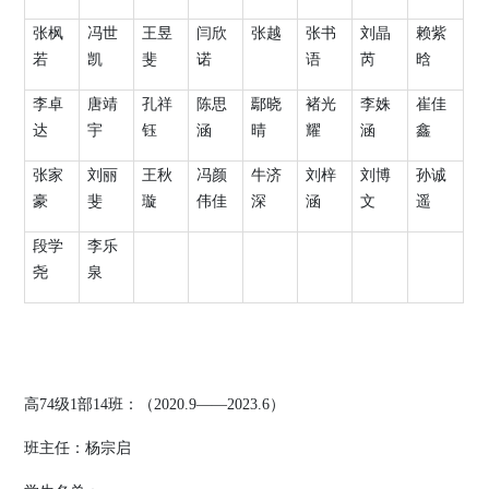
张枫
冯世
王昱
闫欣
张越
张书
刘晶
赖紫
若
凯
斐
诺
语
芮
晗
李卓
唐靖
孔祥
陈思
鄢晓
褚光
李姝
崔佳
达
宇
钰
涵
晴
耀
涵
鑫
张家
刘丽
王秋
冯颜
牛济
刘梓
刘博
孙诚
豪
斐
璇
伟佳
深
涵
文
遥
段学
李乐
尧
泉
高
74
级
1
部
14
班：（
2020.9
——
2023.6
）
班主任：
杨宗启