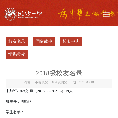
校友名录
同窗故事
校友事迹
情系母校
2018级校友名录
作者： 小编 浏览：
886 次浏览
日期：2025-03-19
中加班
2018
级
1
班（
2018.9---2021.6
）
19
人
班主任：周晓丽
学生名单：