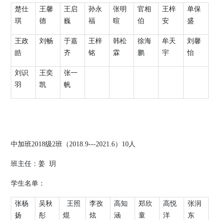
楚仕
王馨
王启
孙永
张明
官相
王梓
单保
琪
德
巍
福
暄
伯
安
盛
王政
刘畅
于嘉
王梓
韩松
徐海
牟天
刘馨
皓
齐
铭
霖
鹏
宇
怡
刘识
王奕
张一
羽
凯
帆
中加班
2018
级
2
班（
2018.9---2021.6
）
10
人
班主任：姜
玥
学生名单：
张杨
吴秋
王照
李孜
高知
郑欣
高悦
张润
扬
彤
焜
炫
涵
童
洋
东