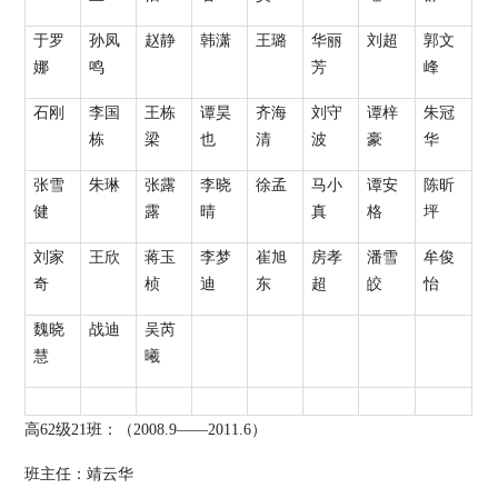
于罗
孙凤
赵静
韩潇
王璐
华丽
刘超
郭文
娜
鸣
芳
峰
石刚
李国
王栋
谭昊
齐海
刘守
谭梓
朱冠
栋
梁
也
清
波
豪
华
张雪
朱琳
张露
李晓
徐孟
马小
谭安
陈昕
健
露
晴
真
格
坪
刘家
王欣
蒋玉
李梦
崔旭
房孝
潘雪
牟俊
奇
桢
迪
东
超
皎
怡
魏晓
战迪
吴芮
慧
曦
高
62
级
21
班：（
200
8
.9
——
20
11
.
6
）
班主任：靖云华