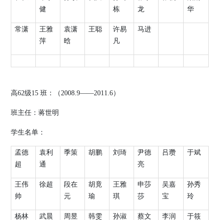
健
栋
龙
华
常潇
王雅
袁潇
王聪
许易
马进
萍
晗
凡
高
62
级
15
班：（
2008.9
——
2011.6
）
班主任：蒋世明
学生名单：
孟德
袁利
季策
胡鹏
刘琦
尹德
吕瓒
于斌
超
通
亮
王伟
徐超
段在
胡竟
王雅
申莎
吴嘉
孙秀
帅
元
瑜
琪
莎
宝
玲
杨林
武晨
周昱
韩雯
孙淑
蔡文
李润
于筱