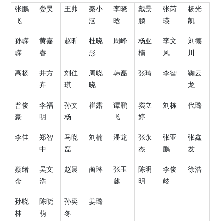
张鹏
娄昊
王帅
秦小
李晓
戴景
张芮
杨光
飞
涵
晗
鹏
瑛
凯
孙嵘
黄嘉
赵昕
杜晓
周峰
杨亚
李文
刘德
嵘
睿
彤
楠
风
川
高杨
井方
刘佳
周晓
韩磊
张琦
李智
鞠云
卉
琪
晓
龙
普俊
李福
孙文
崔露
谭鹏
窦立
刘栋
代璐
豪
明
杨
飞
婷
李佳
郑智
马晓
刘楠
潘龙
张永
张亚
张鑫
中
磊
杰
鹏
发
蔡绪
吴文
赵晨
蔺琳
张玉
陈明
李俊
徐浩
金
浩
麒
明
歧
孙晓
陈晓
孙奕
姜璐
林
萌
冬