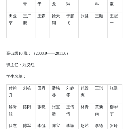
青
予
龙
琳
科
赢
田业
王广
王森
徐天
于鹏
张健
王顺
王冠
亨
鹏
翔
飞
一
高
62
级
10
班：（
2008.9
——
2011.6
）
班主任：刘义红
学生名单：
付翰
刘栋
田丹
潘铭
刘静
苑景
王琪
张浩
升
睿
雯
惠
解昕
陈阳
张晓
张宝
王倍
林青
黄新
柳华
源
浩
倍
雨
宇
伏杰
陈军
李侃
陈宝
李颖
赵艺
李德
罗玲