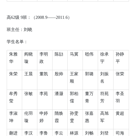
高
62
级
9
班：（
2008.9
——
2011.6
）
班主任：刘晓
学生名单：
朱雅
阎晓
李明
陈劼
马冀
嵇伟
徐承
孙静
华
璇
政
宇
平
朱荣
王晨
董凯
殷帅
王家
郭璐
刘振
张荣
顺
名
牟秀
张敏
李苑
潘灏
郭柏
董万
符苑
李圣
莹
儒
青
芳
羽
李淑
伦羽
申婷
隋焕
孙雯
张嘉
高旭
黄超
坤
璇
婷
霞
雯
惠
军
蒯进
李汉
李鲁
李云
林源
刘畅
刘登
司海