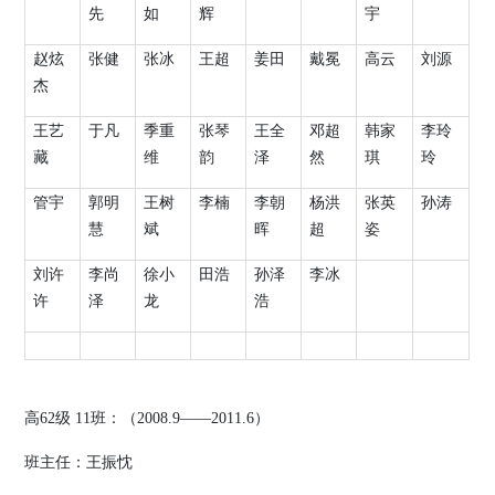
先
如
辉
宇
赵炫
张健
张冰
王超
姜田
戴冕
高云
刘源
杰
王艺
于凡
季重
张琴
王全
邓超
韩家
李玲
藏
维
韵
泽
然
琪
玲
管宇
郭明
王树
李楠
李朝
杨洪
张英
孙涛
慧
斌
晖
超
姿
刘许
李尚
徐小
田浩
孙泽
李冰
许
泽
龙
浩
高
62
级
11
班：（
2008.9
——
2011.6
）
班主任：王振忱