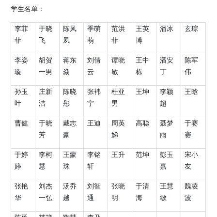
学生名单：
李菲
于晓
陈凤
季萌
范洪
王英
潘冰
玄琮
菲
飞
夙
萌
菲
博
李姿
胡贺
蒋东
刘倩
谭晓
王中
潘安
陈军
璇
一男
焱
云
敏
栋
丁
伟
孙玉
庄新
陈晓
张袆
杜亚
王坤
李颖
王晗
叶
洁
彤
宁
男
超
曹健
于晓
戴志
王迪
周英
高聪
聂梦
于赛
芳
豪
娣
雨
赛
于婷
李柯
王蒙
李铭
王升
范坤
彭玉
宋小
婷
慧
珠
轩
嘉
友
张艳
刘杰
汤乔
刘智
张晓
于清
王慧
魏凌
华
一弘
越
通
明
海
敏
波