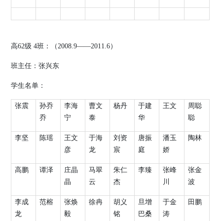
高
62
级
4
班：（
2008.9
——
2011.6
）
班主任：张兴东
学生名单：
张震
孙乔
李海
曹文
杨丹
于建
王文
周聪
乔
宁
泰
华
聪
李坚
陈瑶
王文
于海
刘资
唐振
潘玉
陶林
彦
龙
宸
庭
娇
高鹏
谭泽
庄晶
马翠
朱仁
李臻
张峰
张金
晶
云
杰
川
波
李成
范榕
张焕
徐冉
胡义
旦增
于金
田鹏
龙
毅
铭
巴桑
涛