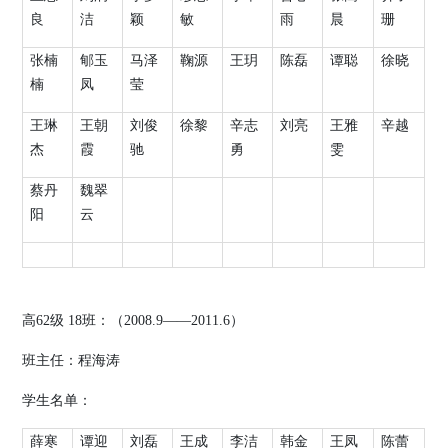
良
洁
颖
敏
雨
晨
珊
张楠
郇玉
马泽
鞠源
王玥
陈磊
谭聪
徐晓
楠
凤
莹
王琳
王朝
刘俊
徐黎
辛志
刘亮
王雅
辛越
杰
霞
驰
勇
雯
蔡丹
魏翠
阳
云
高
62
级
18
班：（
2008.9
——
2011.6
）
班主任：程海涛
学生名单：
薛寒
谭迎
刘磊
王成
李洁
韩金
王凤
陈蕾