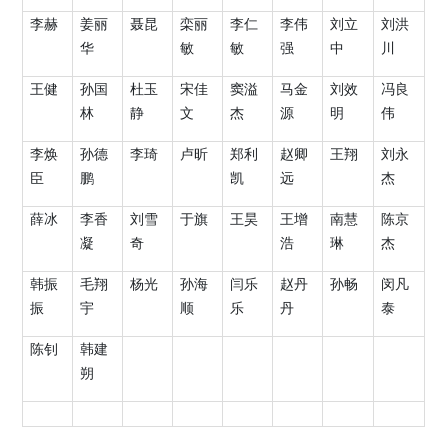
李赫
姜丽
聂昆
栾丽
李仁
李伟
刘立
刘洪
华
敏
敏
强
中
川
王健
孙国
杜玉
宋佳
窦溢
马金
刘效
冯良
林
静
文
杰
源
明
伟
李焕
孙德
李琦
卢昕
郑利
赵卿
王翔
刘永
臣
鹏
凯
远
杰
薛冰
李香
刘雪
于旗
王昊
王增
南慧
陈京
凝
奇
浩
琳
杰
韩振
毛翔
杨光
孙海
闫乐
赵丹
孙畅
闵凡
振
宇
顺
乐
丹
泰
陈钊
韩建
朔