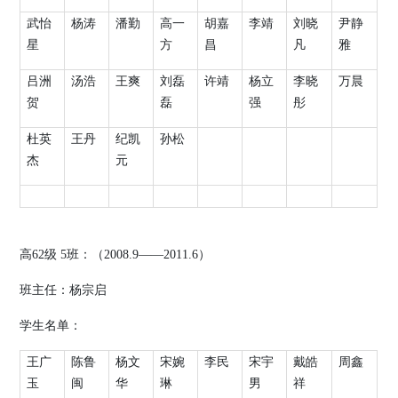
武怡
杨涛
潘勤
高一
胡嘉
李靖
刘晓
尹静
星
方
昌
凡
雅
吕洲
汤浩
王爽
刘磊
许靖
杨立
李晓
万晨
贺
磊
强
彤
杜英
王丹
纪凯
孙松
杰
元
高
62
级
5
班：（
2008.9
——
2011.6
）
班主任：杨宗启
学生名单：
王广
陈鲁
杨文
宋婉
李民
宋宇
戴皓
周鑫
玉
闽
华
琳
男
祥