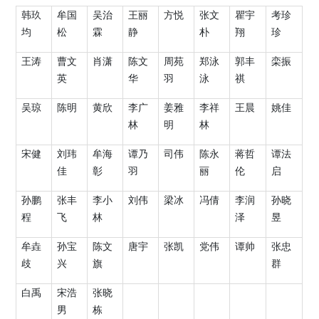
韩玖
牟国
吴治
王丽
方悦
张文
瞿宇
考珍
均
松
霖
静
朴
翔
珍
王涛
曹文
肖潇
陈文
周苑
郑泳
郭丰
栾振
英
华
羽
泳
祺
吴琼
陈明
黄欣
李广
姜雅
李祥
王晨
姚佳
林
明
林
宋健
刘玮
牟海
谭乃
司伟
陈永
蒋哲
谭法
佳
彰
羽
丽
伦
启
孙鹏
张丰
李小
刘伟
梁冰
冯倩
李润
孙晓
程
飞
林
泽
昱
牟垚
孙宝
陈文
唐宇
张凯
党伟
谭帅
张忠
歧
兴
旗
群
白禹
宋浩
张晓
男
栋