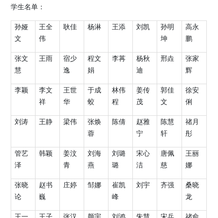
学生名单：
孙娅
王全
耿佳
杨淋
王添
刘凯
孙明
高永
文
伟
坤
鹏
张文
王雨
宿少
程文
李苒
杨秋
邢垚
张家
慧
逸
娟
迪
辉
李颖
李文
王世
于成
林伟
姜传
郭佳
徐安
祥
华
蛟
程
茂
文
俐
刘涛
王静
梁伟
张焕
陈倩
赵雅
陈慧
禇月
蓉
宁
轩
彤
管艺
韩颖
姜汶
刘海
刘璐
宋心
唐佩
王丽
泽
青
燕
璐
洁
慈
娜
张晓
赵书
庄婷
邹娜
崔凯
刘宇
齐强
桑晓
论
巍
峰
龙
王一
王子
张汉
颜宇
刘鸿
朱慧
宋兵
禇俞