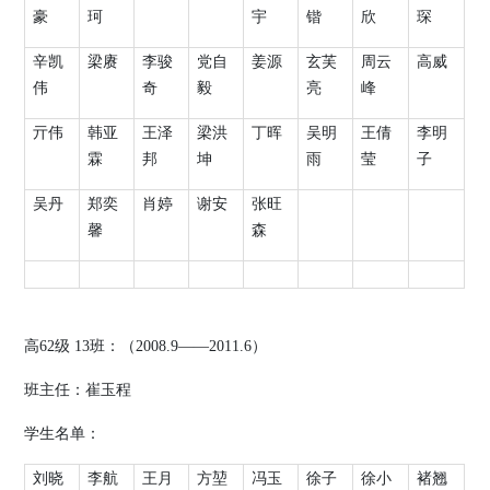
豪
珂
宇
锴
欣
琛
辛凯
梁赓
李骏
党自
姜源
玄芙
周云
高威
伟
奇
毅
亮
峰
亓伟
韩亚
王泽
梁洪
丁晖
吴明
王倩
李明
霖
邦
坤
雨
莹
子
吴丹
郑奕
肖婷
谢安
张旺
馨
森
高
62
级
13
班：（
2008.9
——
2011.6
）
班主任：崔玉程
学生名单：
刘晓
李航
王月
方堃
冯玉
徐子
徐小
褚翘