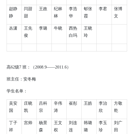
赵静
闫甜
王政
纪林
李浩
郇张
李君
张博
静
甜
林
华
霞
文
丛潇
王先
李璐
牛晓
西热
王晓
俊
白玛
玲
高
62
级
7
班：（
2008.9
——
2011.6
）
班主任：安冬梅
学生名单：
吴安
庄晓
吕科
辛伟
崔彤
王皓
李治
方敬
国
凯
宗
涛
欣
乾
丁子
宫帅
杨景
王文
刘连
韩璐
李玉
刘广
祥
森
权
连
璐
珍
田