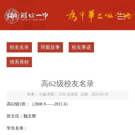
校友名录
同窗故事
校友事迹
情系母校
高62级校友名录
作者： 小编 浏览：
2333 次浏览
日期：2025-03-19
高
62
级
1
班：（
2008.9
——
2011.6
）
班主任：魏文辉
学生名单：