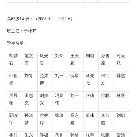
高
62
级
14
班：（
2008.9
——
2011.6
）
班主任：于小芹
学生名单：
胡梦
范文
巩光
刘然
王天
刘璐
孙雪
时天
石
庆
昊
颖
原
航
邵祖
刘青
范炜
刘一
倪康
马先
张宝
韩熙
光
博
飞
方
吴晨
田志
刘振
冯嘉
刘一
张倩
付聪
马跃
硕
克
兴
伟
郭峻
孙晓
付婷
张珍
高永
董伟
李加
刘剑
宇
梦
婷
鑫
超
崔佳
朱永
孙硕
代川
孙琦
张宇
张鹏
梁清