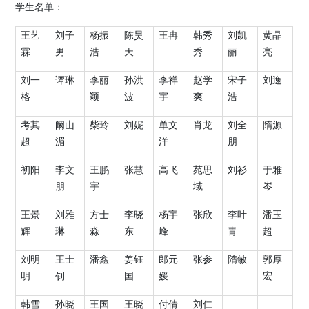
学生名单：
王艺
刘子
杨振
陈昊
王冉
韩秀
刘凯
黄晶
霖
男
浩
天
秀
丽
亮
刘一
谭琳
李丽
孙洪
李祥
赵学
宋子
刘逸
格
颖
波
宇
爽
浩
考其
阚山
柴玲
刘妮
单文
肖龙
刘全
隋源
超
湄
洋
朋
初阳
李文
王鹏
张慧
高飞
苑思
刘衫
于雅
朋
宇
域
岑
王景
刘雅
方士
李晓
杨宇
张欣
李叶
潘玉
辉
琳
淼
东
峰
青
超
刘明
王士
潘鑫
姜钰
郎元
张参
隋敏
郭厚
明
钊
国
媛
宏
韩雪
孙晓
王国
王晓
付倩
刘仁