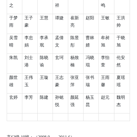
之
祥
鸣
于梦
王子
王慧
谭婕
崔新
赵阳
王敏
王洪
雨
豪
亮
帅
吴雪
李忠
李承
孟倩
陈昱
曹林
牟昶
于晓
晴
娟
珉
文
彤
婧
旭
旭
朱凯
刘士
陈晓
玄珂
杨致
冯晓
李怡
伦安
港
谕
楠
琨
萱
然
颜世
王伟
王璇
王志
张亚
张书
王雨
夏瑶
雄
玉
豪
萍
瑞
馨
瑶
玄婷
李芳
陈建
孙铭
颜延
杨玉
赵元
魏明
悦
强
昆
杰