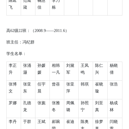
陈延
范箴
鞠慧
李乃
飞
箴
佳
栋
高
62
级
22
班：（
200
8
.9
——
20
11
.
6
）
班主任：冯纪群
学生名单：
李正
张涌
孙媛
相韩
刘黛
王凤
陈仁
杨晓
升
灏
媛
一凡
军
鸣
兴
倩
张博
张亚
任宇
曾蓓
张亚
韩琪
崔晓
张浩
文
东
晨
萍
璇
罗娜
孔德
张旎
张雅
周佩
孙照
刘至
杨成
龙
冬
璐
宁
真
林
李丹
于群
王斌
郝琬
崔迪
陈奥
徐梦
闫晓
莹
丰
真
萱