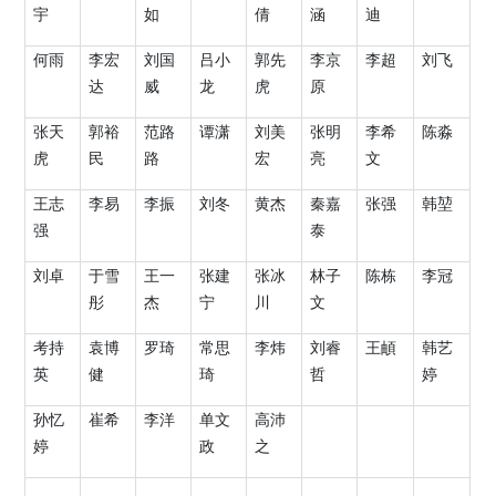
宇
如
倩
涵
迪
何雨
李宏
刘国
吕小
郭先
李京
李超
刘飞
达
威
龙
虎
原
张天
郭裕
范路
谭潇
刘美
张明
李希
陈淼
虎
民
路
宏
亮
文
王志
李易
李振
刘冬
黄杰
秦嘉
张强
韩堃
强
泰
刘卓
于雪
王一
张建
张冰
林子
陈栋
李冠
彤
杰
宁
川
文
考持
袁博
罗琦
常思
李炜
刘睿
王頔
韩艺
英
健
琦
哲
婷
孙忆
崔希
李洋
单文
高沛
婷
政
之