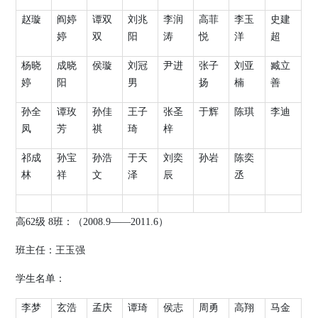
赵璇
阎婷
谭双
刘兆
李润
高菲
李玉
史建
婷
双
阳
涛
悦
洋
超
杨晓
成晓
侯璇
刘冠
尹进
张子
刘亚
臧立
婷
阳
男
扬
楠
善
孙全
谭玫
孙佳
王子
张圣
于辉
陈琪
李迪
凤
芳
祺
琦
梓
祁成
孙宝
孙浩
于天
刘奕
孙岩
陈奕
林
祥
文
泽
辰
丞
高
62
级
8
班：（
2008.9
——
2011.6
）
班主任：王玉强
学生名单：
李梦
玄浩
孟庆
谭琦
侯志
周勇
高翔
马金