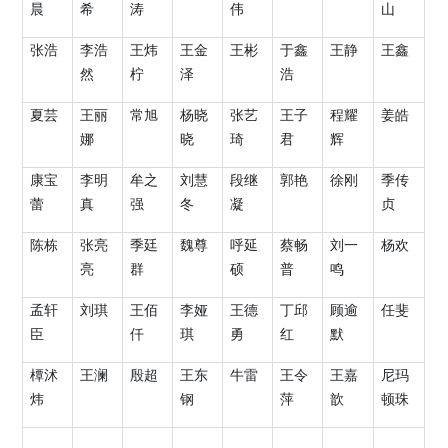
晨
希
涛
伟
山
张浩
李浩
王炜
王金
王彬
于鑫
王静
王鑫
然
柠
泽
浩
夏芸
王丽
常旭
杨晓
张艺
王子
程耀
姜皓
娜
晓
琦
君
辉
康宝
李明
牟之
刘慧
段继
郭艳
徐刚
季传
蕾
真
强
冬
凝
贞
陈栋
张亮
季廷
魏尊
呼延
蔡畅
刘一
杨欢
亮
群
硕
普
鸣
孟轩
刘琪
王佰
李娅
王德
丁邱
顾逾
任斐
臣
仟
琪
勇
红
默
橝沭
王澜
殷超
王东
牛雷
王令
王嘉
尼玛
炜
钢
萍
歆
顿珠