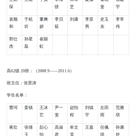
琛
骄
芝
斐
宇
袁顺
于杭
董爽
李贝
刘康
李亚
史玉
李常
和
圻
妍
荻
男
东
伟
郭仕
孙星
崔丽
杰
磊
虹
高
62
级
20
班：（
2008.9
——
2011.6
）
班主任：张景涛
学生名单：
曹珂
姜镇
王冰
尹一
赵怡
刘镇
左田
范雅
艺
斐
程
宇
雨
琪
蒋壮
张倩
彭心
高淑
牟文
王嘉
任佩
孙康
玉
怡
君
昊
瑶
舒