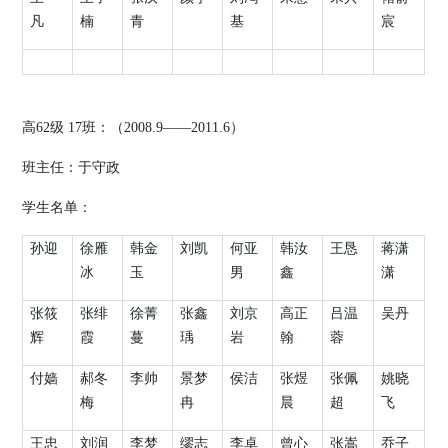
凡
楠
青
基
宸
高
62
级
17
班：（
2008.9
——
2011.6
）
班主任：于守政
学生名单：
孙迎
徐雁
韩金
刘凯
何亚
韩汝
王恳
蒋潇
冰
玉
男
鑫
潇
张筱
张绯
徐菁
张鑫
刘京
高正
吕温
吴丹
辉
霞
蔓
瑀
岩
翰
蓉
付嫱
郝冬
李帅
景梦
侯洁
张煜
张佩
姚晓
梅
冉
晨
超
飞
王忠
刘润
李梦
缪志
李卓
曾心
张嵩
乔子