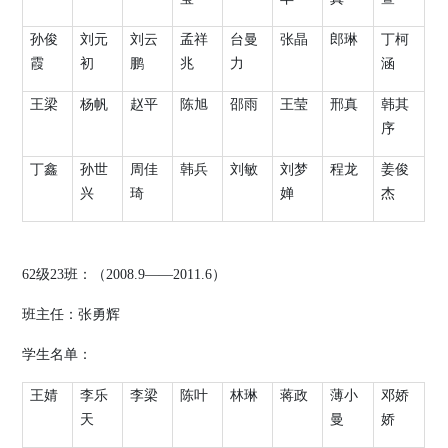
孙俊
刘元
刘云
孟祥
台曼
张晶
郎琳
丁柯
霞
初
鹏
兆
力
涵
王梁
杨帆
赵平
陈旭
邵雨
王莹
邢真
韩其
序
丁鑫
孙世
周佳
韩兵
刘敏
刘梦
程龙
姜俊
兴
琦
婵
杰
62
级
23
班：（
200
8
.9
——
20
11
.
6
）
班主任：张勇辉
学生名单：
王婧
李乐
李梁
陈叶
林琳
蒋政
薄小
邓娇
天
曼
娇