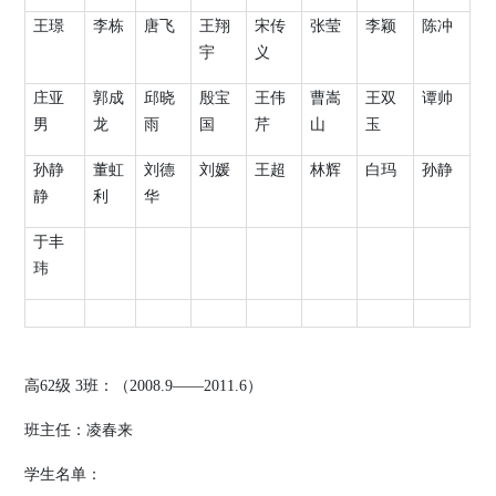
王璟
李栋
唐飞
王翔
宋传
张莹
李颖
陈冲
宇
义
庄亚
郭成
邱晓
殷宝
王伟
曹嵩
王双
谭帅
男
龙
雨
国
芹
山
玉
孙静
董虹
刘德
刘媛
王超
林辉
白玛
孙静
静
利
华
于丰
玮
高
62
级
3
班：（
2008.9
——
2011.6
）
班主任：凌春来
学生名单：