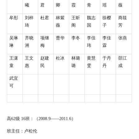
曦
君
卿
霞
青
瑶
薇
牟彤
刘梓
杜君
林紫
王昕
魏志
徐樱
商筱
琦
薇
阁
国
子
芳
吴琳
齐晓
项继
曹华
李冬
李佳
李佳
张燕
琳
洲
梅
玮
霖
王潇
王文
赵建
杜冰
林璐
黄慧
于丹
邵江
童
惠
民
璐
雯
丹
成
武宜
可
高
62
级
16
班：（
2008.9
——
2011.6
）
班主任：卢松伦