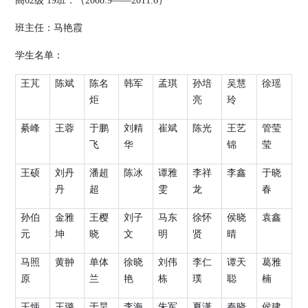
高
62
级
19
班：（
2008.9
——
2011.6
）
班主任：马艳霞
学生名单：
王芃
陈斌
陈名
韩军
孟琪
孙培
吴慧
徐瑶
炬
亮
玲
綦峰
王蓉
于鹏
刘精
崔斌
陈光
王艺
管莹
飞
华
锦
莹
王硕
刘丹
潘超
陈冰
谭雅
李祥
李鑫
于晓
丹
超
雯
龙
春
孙伯
金雅
王樱
刘子
马东
徐怀
侯晓
袁鑫
元
坤
晓
文
明
贤
晴
马照
黄翀
单体
徐晓
刘伟
李仁
谭天
葛雅
原
兰
艳
栋
璞
聪
楠
王炳
王璐
于昊
李海
朱军
夏潇
秦晓
侯建