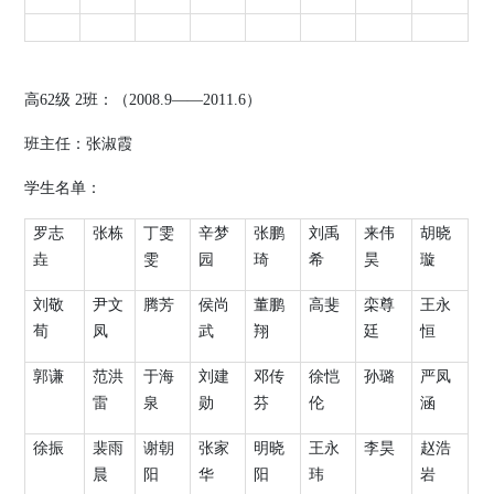
高
62
级
2
班：（
2008.9
——
2011.6
）
班主任：张淑霞
学生名单：
罗志
张栋
丁雯
辛梦
张鹏
刘禹
来伟
胡晓
垚
雯
园
琦
希
昊
璇
刘敬
尹文
腾芳
侯尚
董鹏
高斐
栾尊
王永
荀
凤
武
翔
廷
恒
郭谦
范洪
于海
刘建
邓传
徐恺
孙璐
严凤
雷
泉
勋
芬
伦
涵
徐振
裴雨
谢朝
张家
明晓
王永
李昊
赵浩
晨
阳
华
阳
玮
岩