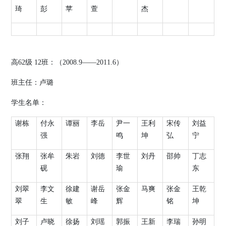
琦
彭
苹
萱
杰
高
62
级
12
班：（
2008.9
——
2011.6
）
班主任：卢璐
学生名单：
谢栋
付永
谭丽
李岳
尹一
王利
宋传
刘益
强
鸣
坤
弘
宁
张翔
张牟
朱岩
刘德
李世
刘丹
邵帅
丁志
砚
瑜
东
刘翠
李文
徐建
谢岳
张金
马爽
张金
王乾
翠
生
敏
峰
辉
铭
坤
刘子
卢晓
徐扬
刘瑶
郭振
王新
李瑞
孙明