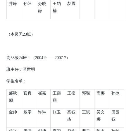
井峥
孙萍
孙晓
王铂
郝震
静
楠
（本级无
23
班）
高
58
级
24
班：（
2004.9
——
2007.7
）
班主任：蒋世明
学生名单：
郝秋
官真
崔嘉
王燕
王松
郭璐
高娜
孙冰
赪
燕
金帅
戴雯
许琳
张玉
高钰
王斌
吴文
田园
杰
娜
钰