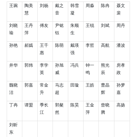
王琬
陶美
刘杨
戴之
韩雪
周淼
陈冉
聂文
慧
音
凝
裴
刘晓
王丹
傅友
尹铭
朱顺
王锐
刘斌
周丹
瑜
萍
钰
生
孙艳
郝嫣
王千
陈萌
戴瑛
李哲
高航
潘波
惠
强
井华
郭炜
李学
孙旭
冯兵
钟一
熊光
房孝
英
威
鸣
辰
政
魏晓
郭嘉
常金
马志
田璇
王皓
曹晶
孙梦
洁
升
超
辉
嘉
丁冉
谭盟
季长
郭粲
陈昊
王金
曾晓
高扬
江
然
萍
腾
刘昕
东