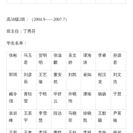
高
58
级
2
班：（
2004.9
——
2007.7
）
班主任：丁秀芬
学生名单：
张彬
马玉
贺明
张溢
吴文
谭海
李睿
孙源
君
明
麟
婷
涛
君
郭琪
刘彦
王艺
董安
刘凯
崔灿
程汉
刘文
辰
璇
然
龙
浩
臧令
黄钰
于晗
毕舒
许晓
潘瑜
杨扬
于慧
强
莹
云
玮
袁岩
王若
李雪
段达
马晓
徐晓
王默
尹茗
峰
宇
慧
菲
凯
颖
喻
王新
王鑫
李珂
董晗
王桂
李斌
袁振
韩超