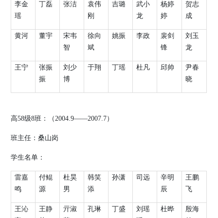
李金
丁磊
张洁
袁伟
吉璐
武小
杨婷
贺志
瑶
刚
龙
婷
成
黄河
董宇
宋韦
徐向
姚振
李政
裴剑
刘玉
智
斌
锋
龙
王宁
张振
刘少
于翔
丁瑶
杜凡
邱帅
尹春
振
博
晓
高
58
级
8
班：（
2004.9
——
2007.7
）
班主任：桑山岗
学生名单：
雷嘉
付鲲
杜昊
韩笑
孙潇
司远
辛明
王鹏
鸣
源
男
添
辰
飞
王沁
王静
亓淑
孔琳
丁盛
刘瑶
杜晔
殷海