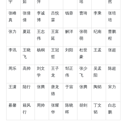
宇
茹
萍
瑶
然
张峰
张倩
李诚
吕悦
钱蓉
曹琦
李乘
张培
真
倩
博
霖
培
张力
夏筳
王志
王富
解洋
张萌
纪南
曹鹏
伟
延
萌
程
李讯
王晓
杨桐
王冠
刘阳
杜世
王孟
张超
飞
哲
豪
周乐
高帅
刘文
王子
邹正
张少
吴孟
陈超
学
龙
伟
飞
阳
王潇
陆行
张腾
唐龙
于宙
张腾
陶韬
宋力
德
綦馨
籍风
周帅
张耀
陈晓
胡剑
丁文
白志
行
华
晖
韬
鹏