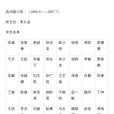
高
58
级
11
班：（
2004.9
——
2007.7
）
班主任：李久金
学生名单：
张威
张复
蒋硕
孙贞
陈小
徐萌
谭凯
曾珊
琳
龙
炜
珊
于滨
王皓
宋淼
郑丛
张小
胡楷
李畅
曹春
子
龙
鹏
高鹏
张丽
刘文
孙广
王艺
谭睿
肖鹏
田琳
娜
哲
昺
璇
丁健
陈健
林亚
姚昕
于晓
赵一
魏玮
丁坤
洲
晨
晗
帆
王琪
李洪
刘建
粘爽
马文
魏晓
徐寅
傅海