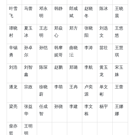
叶雪
马蕾
邓永
韩静
郎咸
赵晓
陈冰
王晓
飞
明
斌
冬
晨
谭晓
夏玉
王志
郑焱
郑方
张晓
刘选
王悠
村
冰
明
心
阳
文
悠
辛锡
孙卓
孙恺
韩摩
曲晓
李涛
苗壮
王慧
勇
尔
妮哥
沄
琪
刘浩
刘智
陈琛
赵鹏
郑璐
李航
黄玉
宋玉
鑫
龙
姝
潘龙
宗政
徐晓
李萌
王冉
卢奕
单文
王蕾
蔚
源
彬
梁亮
张益
任成
孙骁
李建
李文
杨宇
王娜
华
智
栋
娜
柴亦
王明
哲
明