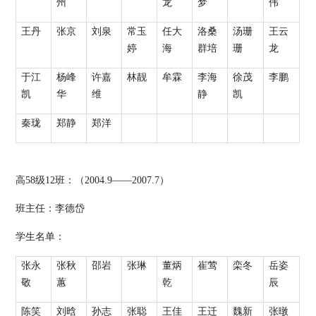
州
龙
梦
伟
王丹
张京
刘泉
常玉
任大
洛桑
汤珊
王云
婷
海
群培
珊
龙
于江
杨峰
许嘉
林靓
牟霖
李海
徐茂
李鹏
凯
华
维
静
凯
秦珑
郑静
郑洋
高
58
级
12
班：（
2004.9
——
2007.7
）
班主任：李德岱
学生名单：
张永
张秋
邵岩
张琳
董炳
崔莺
栾冬
岳姿
敬
蕙
乾
辰
陈笑
刘晗
孙志
张聪
王佳
王迁
魏新
张暾