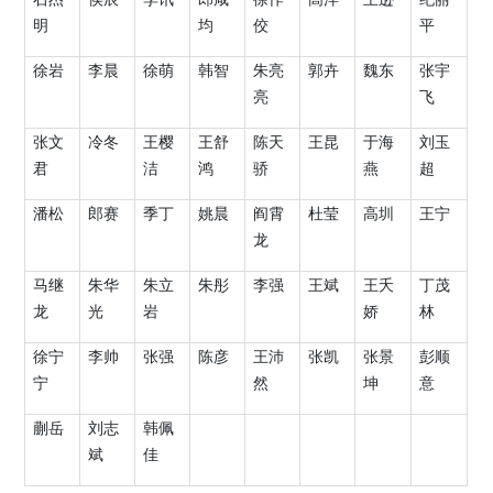
明
均
佼
平
徐岩
李晨
徐萌
韩智
朱亮
郭卉
魏东
张宇
亮
飞
张文
冷冬
王樱
王舒
陈天
王昆
于海
刘玉
君
洁
鸿
骄
燕
超
潘松
郎赛
季丁
姚晨
阎霄
杜莹
高圳
王宁
龙
马继
朱华
朱立
朱彤
李强
王斌
王夭
丁茂
龙
光
岩
娇
林
徐宁
李帅
张强
陈彦
王沛
张凯
张景
彭顺
宁
然
坤
意
蒯岳
刘志
韩佩
斌
佳