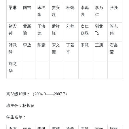
梁琳
国吉
宋坤
贾兴
杜锐
李晓
李乃
张强
阳
超
强
仁
褚宏
孟新
于海
孟祥
刘帅
次仁
郭龙
管志
邦
瑜
龙
钰
欧珠
飞
伟
韩武
李放
陈豪
宋文
丁若
宋慧
王朋
石鑫
静
龑
平
莹
刘龙
华
高
58
级
10
班：（
2004.9
——
2007.7
）
班主任：杨长征
学生名单：
石杰
侯辰
李讯
郎咸
徐作
高洋
王逊
纪丽