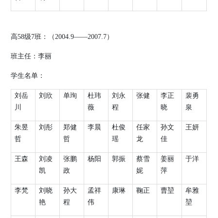
高
58
级
7
班：（
2004.9
——
2007.7
）
班主任：李丽
学生名单：
刘岳
刘欣
单珣
杜玮
刘永
张健
李正
裴勇
川
薇
程
晓
泉
朱昱
刘彤
郑健
李晨
杜俊
任家
孙文
王妍
哲
哲
瑶
龙
佳
王森
刘凌
张鹏
杨阳
郭振
蔡雪
姜丽
于洋
凯
政
妮
萍
李梵
刘晓
孙大
孟祥
康琳
鞠正
曹堃
牟雅
艳
程
伟
堃