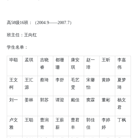
高
58
级
16
班：（
2004.9
——
2007.7
）
班主任：王向红
学生名单：
毕聪
孟琪
吉晓
都珊
康安
赵一
王昕
李嘉
睿
珊
琪
璋
伟
王文
王汇
蔡琦
李舒
毛艺
宋馨
黄静
夏梦
柯
源
雯
怡
琦
刘一
姜林
郭苏
谭迎
戴佳
窦霖
董彬
杨文
君
卢文
王聪
曹润
王薪
曹君
郭佳
李婷
丁枫
雅
青
薪
丰
佳
婷