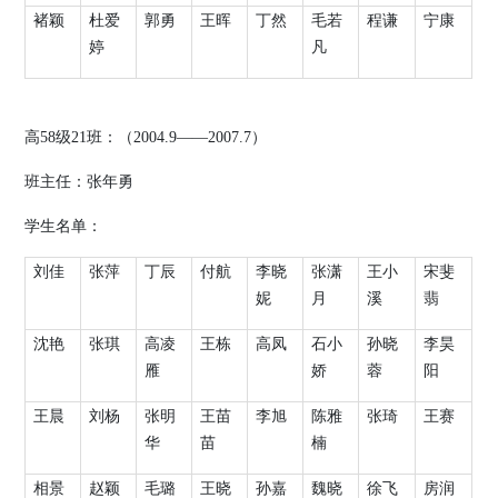
褚颖
杜爱
郭勇
王晖
丁然
毛若
程谦
宁康
婷
凡
高
58
级
21
班：（
2004.9
——
2007.7
）
班主任：张年勇
学生名单：
刘佳
张萍
丁辰
付航
李晓
张潇
王小
宋斐
妮
月
溪
翡
沈艳
张琪
高凌
王栋
高凤
石小
孙晓
李昊
雁
娇
蓉
阳
王晨
刘杨
张明
王苗
李旭
陈雅
张琦
王赛
华
苗
楠
相景
赵颖
毛璐
王晓
孙嘉
魏晓
徐飞
房润