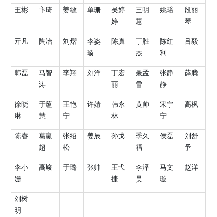
王彬
卞琦
姜敏
单珊
吴婷
王明
姚瑶
段丽
婷
慧
琴
亓凡
陶冶
刘熠
李姿
陈真
丁胜
陈红
吕毅
璇
杰
利
韩磊
马智
李翔
刘洋
丁宏
聂孟
张静
薛腾
涛
丽
雪
静
徐晓
于蕴
王艳
许婧
韩永
黄帅
宋宁
高枫
琳
慧
宁
林
宁
陈睿
葛赢
张绍
姜辰
孙戈
季久
侯磊
刘舒
超
松
福
予
李小
高峻
于璐
张帅
王弋
李泽
马文
赵洋
姗
捷
昊
璇
刘树
明