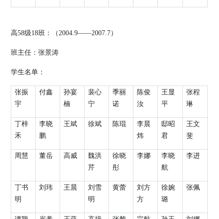
高
58
级
18
班：（
2004.9
——
2007.7
）
班主任：张景涛
学生名单：
张振
付鑫
孙宴
裴心
季丽
陈俊
王显
张程
宇
楠
宁
诺
汝
平
琳
丁梓
李晓
王斌
徐斌
陈琨
李晨
邸昭
王文
禾
鹏
炜
君
斐
周慧
董岳
高威
魏洪
徐晓
李娜
李晓
李进
芹
彤
航
丁书
刘玮
王晨
刘雪
黄蕾
刘方
徐婉
张佩
明
明
方
璐