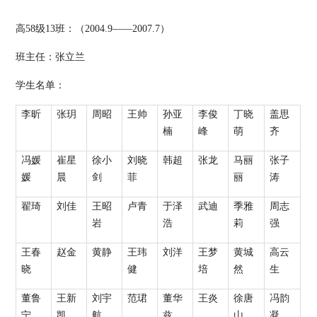
高
58
级
13
班：（
2004.9
——
2007.7
）
班主任：张立兰
学生名单：
李昕
张玥
周昭
王帅
孙亚
李俊
丁晓
盖思
楠
峰
萌
齐
冯媛
崔星
徐小
刘晓
韩超
张龙
马丽
张子
媛
晨
剑
菲
丽
涛
翟琦
刘佳
王昭
卢青
于泽
武迪
季雅
周志
岩
浩
莉
强
王春
赵金
黄静
王玮
刘洋
王梦
黄城
高云
晓
健
培
然
生
董鲁
王新
刘宇
范珺
董华
王炎
徐唐
冯韵
宁
凯
航
兹
山
凝