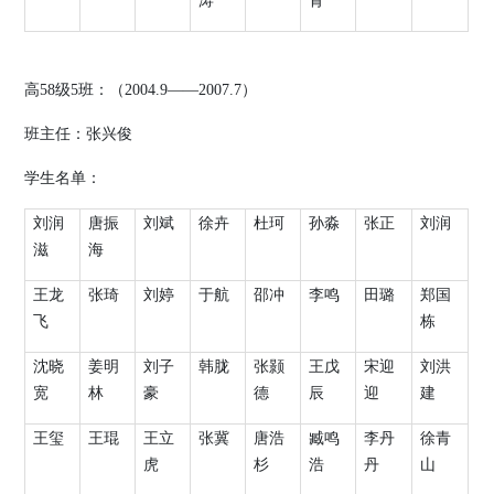
涛
青
高
58
级
5
班：（
2004.9
——
2007.7
）
班主任：张
兴
俊
学生名单：
刘润
唐振
刘斌
徐卉
杜珂
孙淼
张正
刘润
滋
海
王龙
张琦
刘婷
于航
邵冲
李鸣
田璐
郑国
飞
栋
沈晓
姜明
刘子
韩胧
张颢
王戊
宋迎
刘洪
宽
林
豪
德
辰
迎
建
王玺
王琨
王立
张冀
唐浩
臧鸣
李丹
徐青
虎
杉
浩
丹
山