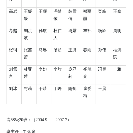
高岩
王媛
王颖
冯靖
韩雪
郑丽
栾峰
王森
媛
敏
倩
丽
考超
刘洪
孙敏
杜仁
冯露
丰袆
杨欣
周明
波
人
张珂
张茜
马琳
汤超
王腾
春雨
孙伟
桂洪
茜
滨
刘雪
林亚
李妲
李甜
庞亚
崔旭
冯晨
丰雅
言
萍
莉
光
刘冰
封莉
于靖
丁峰
隋郁
崔爱
王晨
梅
高
58
级
20
班：（
2004.9
——
2007.7
）
班主任：刘金泉