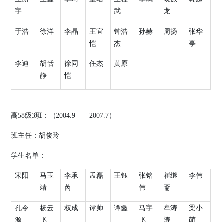
宇
武
龙
于浩
徐洋
李晶
王宜
钟浩
孙赫
周扬
张华
恺
杰
亭
李迪
胡恬
徐同
任杰
黄原
静
恺
高
58
级
3
班：（
2004.9
——
2007.7
）
班主任：胡俊玲
学生名单：
宋阳
马玉
李承
孟磊
王钰
张铭
崔继
李伟
靖
芮
伟
斋
孔令
杨云
权成
谭帅
谭鑫
马宇
牟涛
梁小
源
飞
飞
涛
萌