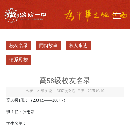
校友名录
同窗故事
校友事迹
情系母校
高58级校友名录
作者： 小编 浏览：
2337 次浏览
日期：2025-03-19
高
58
级
1
班：（
2004.9
——
2007.7
）
班主任：张忠新
学生名单：