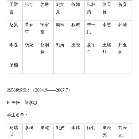
于雷
张存
姜琳
刘文
仪娜
张林
张天
贺赛
雷
亮
清
翼
赵昊
董春
宁家
周楠
程诚
朱一
李慧
韩璐
晖
骐
民
李森
杨龙
赵润
刘娇
王晓
夏军
王瑞
郑玉
树
宁
喆
栋
汤楠
高
58
级
6
班：（
2004.9
——
2007.7
）
班主任：董孝忠
学生名单：
马瑞
李琳
董乾
刘姣
李玮
徐钊
董晓
刘云
坤
亮
龙