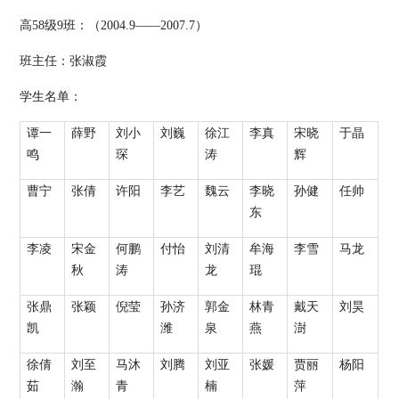
高
58
级
9
班：（
2004.9
——
2007.7
）
班主任：张淑霞
学生名单：
谭一
薛野
刘小
刘巍
徐江
李真
宋晓
于晶
鸣
琛
涛
辉
曹宁
张倩
许阳
李艺
魏云
李晓
孙健
任帅
东
李凌
宋金
何鹏
付怡
刘清
牟海
李雪
马龙
秋
涛
龙
琨
张鼎
张颖
倪莹
孙济
郭金
林青
戴天
刘昊
凯
潍
泉
燕
澍
徐倩
刘至
马沐
刘腾
刘亚
张媛
贾丽
杨阳
茹
瀚
青
楠
萍