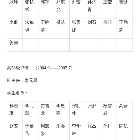
刘铮
张杉
郭宇
郑淇
刘蕾
孙岱
王莹
曹珊
杉
允
青
李侃
朱婉
王晓
盛洁
张雪
刘石
燕菲
王鹏
琪
清
娜
森
姜丽
高
58
级
17
班：（
2004.9
——
2007.7
）
班主任：李元昌
学生名单：
孙晓
李元
贾雪
李忠
张壮
张邢
杨雪
高营
琳
慧
龙
强
壮
岩
赵安
于蓓
周宏
朱睿
李华
张杰
孙川
陈凯
蓓
泉
琳