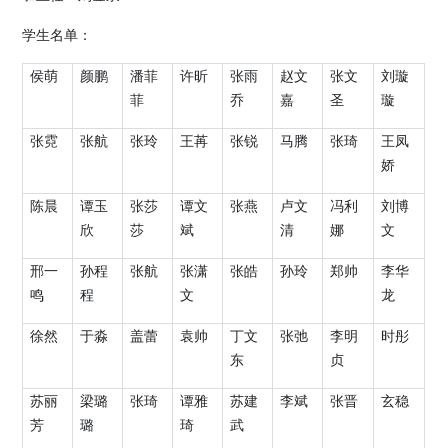
学生名单：
侯萌
颜鹏
潘菲
许昕
张雨
赵文
张文
刘璇
菲
乔
嘉
圣
璇
张霓
张航
张玲
王苒
张锐
马腾
张琦
王凤
娇
陈晨
谭玉
张莎
谭文
张燕
卢文
冯利
刘博
欣
莎
斌
清
娜
文
邢一
孙程
张航
张潇
张皓
孙玲
郑帅
李华
鸣
程
文
龙
徐然
于淼
盖蕾
袁帅
丁文
张弛
李明
时彤
东
贞
苏丽
梁璐
张琦
谭雅
苏建
李斌
张晋
玄稳
芳
璐
琦
武