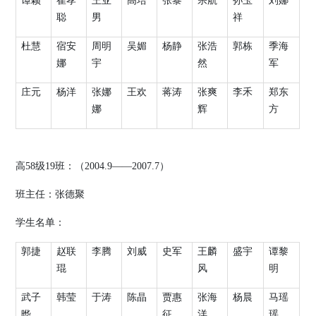
谭颖
崔孝
王亚
高培
张黎
宗航
孙玉
刘娜
聪
男
祥
杜慧
宿安
周明
吴媚
杨静
张浩
郭栋
季海
娜
宇
然
军
庄元
杨洋
张娜
王欢
蒋涛
张爽
李禾
郑东
娜
辉
方
高
58
级
19
班：（
2004.9
——
2007.7
）
班主任：张德聚
学生名单：
郭捷
赵联
李腾
刘威
史军
王麟
盛宇
谭黎
琨
风
明
武子
韩莹
于涛
陈晶
贾惠
张海
杨晨
马瑶
晔
征
洋
瑶