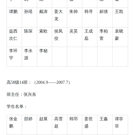
谭鹏
孙瑶
戴涛
姜大
朱帅
韩寻
郝倩
王凯
龙
益西
陈琛
索欧
侯凤
吴昊
王成
李柏
袁晓
次仁
佼
磊
萱
蒙
李环
李水
李秘
宇
源
高
58
级
14
班：（
2004.9
——
2007.7
）
班主任：张兴东
学生名单：
张金
邵婷
赵展
高雪
韩羽
姜世
王鑫
谭菲
鹏
超
盛
菲