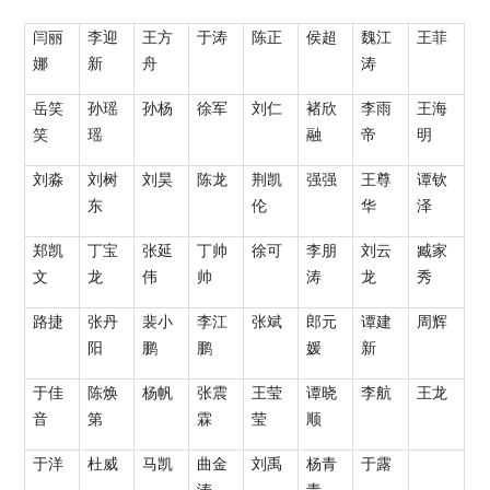
闫丽
李迎
王方
于涛
陈正
侯超
魏江
王菲
娜
新
舟
涛
岳笑
孙瑶
孙杨
徐军
刘仁
褚欣
李雨
王海
笑
瑶
融
帝
明
刘淼
刘树
刘昊
陈龙
荆凯
强强
王尊
谭钦
东
伦
华
泽
郑凯
丁宝
张延
丁帅
徐可
李朋
刘云
臧家
文
龙
伟
帅
涛
龙
秀
路捷
张丹
裴小
李江
张斌
郎元
谭建
周辉
阳
鹏
鹏
媛
新
于佳
陈焕
杨帆
张震
王莹
谭晓
李航
王龙
音
第
霖
莹
顺
于洋
杜威
马凯
曲金
刘禹
杨青
于露