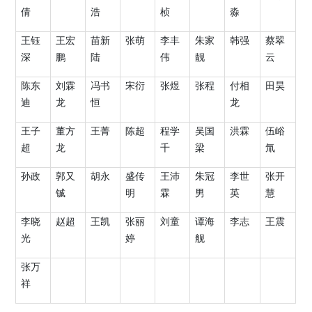
倩
浩
桢
淼
王钰
王宏
苗新
张萌
李丰
朱家
韩强
蔡翠
深
鹏
陆
伟
靓
云
陈东
刘霖
冯书
宋衍
张煜
张程
付相
田昊
迪
龙
恒
龙
王子
董方
王菁
陈超
程学
吴国
洪霖
伍峪
超
龙
千
梁
氚
孙政
郭又
胡永
盛传
王沛
朱冠
李世
张开
铖
明
霖
男
英
慧
李晓
赵超
王凯
张丽
刘童
谭海
李志
王震
光
婷
舰
张万
祥