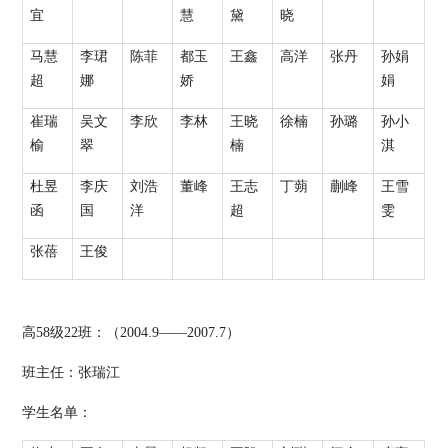
宜
慧
黛
晓
马慧
李珺
陈菲
都玉
王鑫
高洋
张丹
孙娟
超
娜
娇
娟
崔瑞
吴文
李欣
李林
王晓
徐楠
孙璐
孙小
榆
翠
楠
淇
杜昱
李庆
刘浩
董峰
王志
丁蒴
蒯峰
王雪
函
国
洋
超
雯
张蓓
王俊
高
58
级
22
班：（
2004.9
——
2007.7
）
班主任：张瑞江
学生名单：