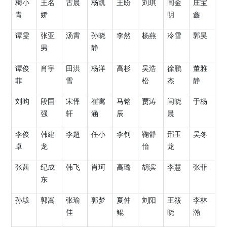
梅小
王名
古晨
杨凯
王盼
刘琪
闫金
庄宝
青
娇
明
鑫
谭雯
张亚
汤霄
孙晓
李然
杨燕
冷雪
郭昊
男
静
谭俊
肖宇
田洪
杨洋
高杉
吴浩
徐鹏
董雅
菲
雪
松
杰
静
刘昀
段国
宋怿
崔寓
马铭
贾涛
闫晓
于杨
强
轩
涵
辰
晨
李俊
韩建
李超
任小
李钊
鞠舒
邢玉
吴冬
卓
龙
怡
龙
张茜
纪成
韩飞
肖珂
高璐
胡滨
李慧
张菲
东
孙垅
郭嵩
张瑜
郭梦
夏仲
刘阳
王筱
李林
佳
鲲
晓
瀚