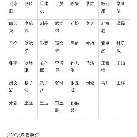
刘永
张琦
董建
于昊
陈媛
季涛
臧刘
李尚
胜
沅
潍
倩
白云
李成
刘晶
武文
郝松
李爽
刘海
谭磊
龙
凤
强
瀚
马亭
刘斌
孙宽
谭念
吴倩
黄超
孟卓
韩贝
浩
来
然
贝
张宇
刘琳
娄圣
李济
孙志
马洁
庄素
王灿
琳
军
辰
刚
娟
姚文
杨子
武子
张琳
张复
刘健
马帅
王梓
涵
江
超
成
朱媛
王猛
王迅
范玉
孙梁
鹏
焱
(15
班文科复读班
)