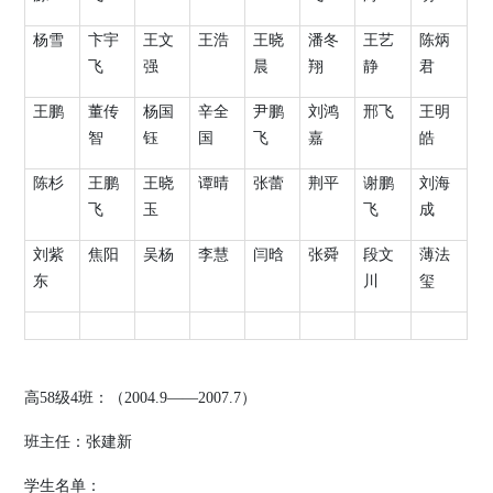
杨雪
卞宇
王文
王浩
王晓
潘冬
王艺
陈炳
飞
强
晨
翔
静
君
王鹏
董传
杨国
辛全
尹鹏
刘鸿
邢飞
王明
智
钰
国
飞
嘉
皓
陈杉
王鹏
王晓
谭晴
张蕾
荆平
谢鹏
刘海
飞
玉
飞
成
刘紫
焦阳
吴杨
李慧
闫晗
张舜
段文
薄法
东
川
玺
高
58
级
4
班：（
2004.9
——
2007.7
）
班主任：张建新
学生名单：