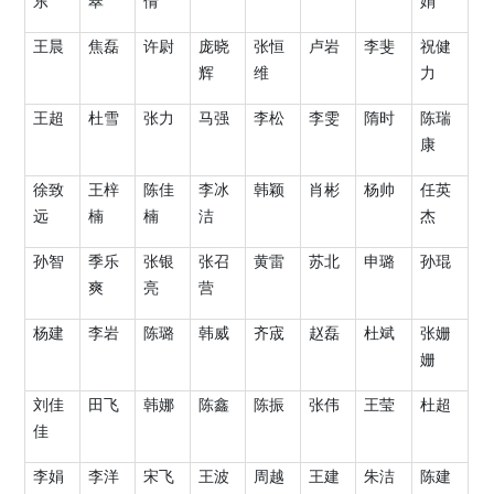
东
翠
倩
娟
王晨
焦磊
许尉
庞晓
张恒
卢岩
李斐
祝健
辉
维
力
王超
杜雪
张力
马强
李松
李雯
隋时
陈瑞
康
徐致
王梓
陈佳
李冰
韩颖
肖彬
杨帅
任英
远
楠
楠
洁
杰
孙智
季乐
张银
张召
黄雷
苏北
申璐
孙琨
爽
亮
营
杨建
李岩
陈璐
韩威
齐宬
赵磊
杜斌
张姗
姗
刘佳
田飞
韩娜
陈鑫
陈振
张伟
王莹
杜超
佳
李娟
李洋
宋飞
王波
周越
王建
朱洁
陈建