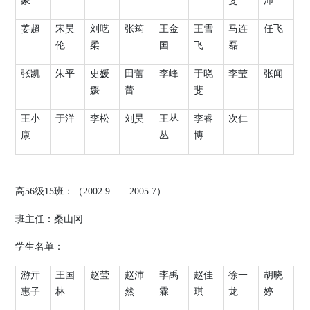
蒙
斐
沛
姜超
宋昊
刘呓
张筠
王金
王雪
马连
任飞
伦
柔
国
飞
磊
张凯
朱平
史媛
田蕾
李峰
于晓
李莹
张闻
媛
蕾
斐
王小
于洋
李松
刘昊
王丛
李睿
次仁
康
丛
博
高
56
级
15
班：（
2002.9
——
2005.7
）
班主任：桑山冈
学生名单：
游亓
王国
赵莹
赵沛
李禹
赵佳
徐一
胡晓
惠子
林
然
霖
琪
龙
婷