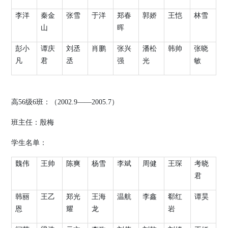
李洋
秦金
张雪
于洋
郑春
郭娇
王恺
林雪
山
晖
彭小
谭庆
刘丞
肖鹏
张兴
潘松
韩帅
张晓
凡
君
丞
强
光
敏
高
56
级
6
班：（
2002.9
——
2005.7
）
班主任：殷梅
学生名单：
魏伟
王帅
陈爽
杨雪
李斌
周健
王琛
考晓
君
韩丽
王乙
郑光
王海
温航
李鑫
郗红
谭昊
恩
耀
龙
岩