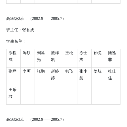
高
56
级
2
班：（
2002.9
——
2005.7
）
班主任：张君成
学生名单：
徐程
冯硕
刘旭
殷梓
王松
徐士
孙悦
陆逸
成
光
凯
杰
非
张烨
李珂
张鹏
赵婷
韩飞
张小
姜航
杜佳
婷
棠
佳
王乐
君
高
56
级
3
班：（
2002.9
——
2005.7
）