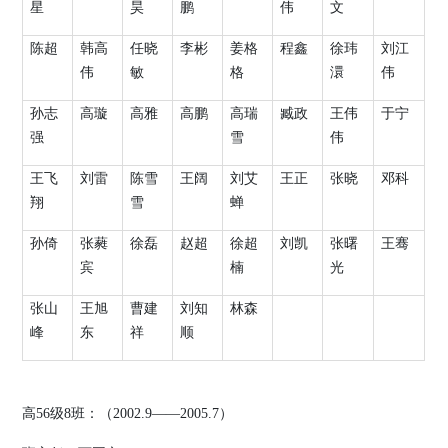
星
昊
鹏
伟
文
陈超
韩高
任晓
李彬
姜格
程鑫
徐玮
刘江
伟
敏
格
澴
伟
孙志
高璇
高雅
高鹏
高瑞
臧政
王伟
于宁
强
雪
伟
王飞
刘雷
陈雪
王阔
刘艾
王正
张晓
邓科
翔
雪
蝉
孙倚
张蕤
徐磊
赵超
徐超
刘凯
张曙
王骞
宾
楠
光
张山
王旭
曹建
刘知
林森
峰
东
祥
顺
高
56
级
8
班：（
2002.9
——
2005.7
）