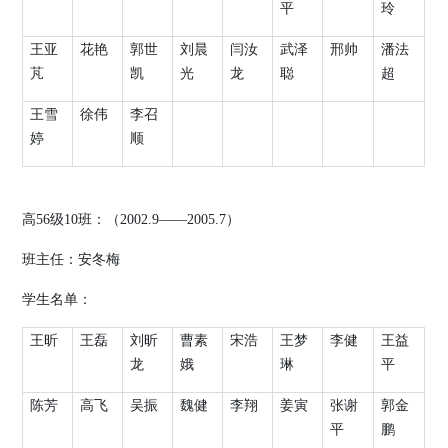
平
玲
王亚
花艳
郭世
刘晨
闫汝
武泽
邢帅
潘法
芃
凯
光
龙
聪
超
王雪
徐伟
李召
婷
顺
高
56
级
10
班：（
2002.9
——
2005.7
）
班主任：安冬梅
学生名单：
王昕
王磊
刘昕
曹素
宋浩
王梦
李健
王益
龙
娥
琳
平
陈芳
高飞
吴振
魏健
李翔
姜寅
张谢
郭金
平
鹏