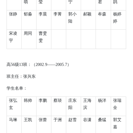
萌
莹
宁
君
鹃
张静
郁淼
李晨
李菁
郭小
郝颖
牟森
杨婷
陆
婷
宋凌
周同
曹雯
宇
雯
高
56
级
13
班：（
2002.9
——
2005.7
）
班主任：张兴东
学生名单：
张弘
韩帅
李鹏
蔡琰
庄东
王海
杨洋
张瑞
玄
阳
滨
全
马琳
王凯
张蕾
于洲
赵雪
谷潇
桑猛
郭艾
嘉