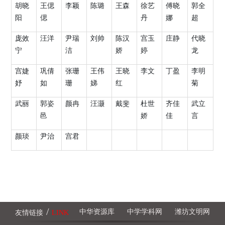
胡晓
王偲
李颖
陈璐
王森
徐艺
傅晓
郭全
阳
偲
丹
娜
超
庞效
汪洋
尹瑞
刘帅
陈汉
宫玉
庄静
代晓
宁
洁
娇
婷
龙
宫婕
巩倩
张珊
王伟
王晓
李文
丁盈
李明
妤
如
珊
娣
红
菊
武丽
郭姿
颜冉
汪灏
戴斐
杜世
齐佳
武立
邑
娇
佳
言
颜琰
尹治
宫君
/
中华资源库
中学学科网
潍坊文明网
友情链接
LINK