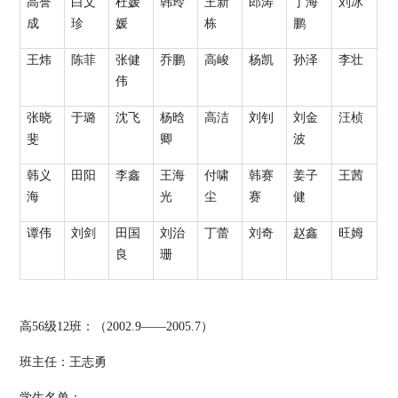
高誉
白文
杜媛
韩玲
王新
郎涛
丁海
刘冰
成
珍
媛
栋
鹏
王炜
陈菲
张健
乔鹏
高峻
杨凯
孙泽
李壮
伟
张晓
于璐
沈飞
杨晗
高洁
刘钊
刘金
汪桢
斐
卿
波
韩义
田阳
李鑫
王海
付啸
韩赛
姜子
王茜
海
光
尘
赛
健
谭伟
刘剑
田国
刘治
丁蕾
刘奇
赵鑫
旺姆
良
珊
高
56
级
12
班：（
2002.9
——
2005.7
）
班主任：王志勇
学生名单：