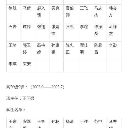
徐凯
马倩
赵入
吴克
夏伯
王飞
马志
韩会
臻
卿
杰
方
石岩
谭婷
张翔
张婧
张凯
李瑄
谭振
孟祥
怡
磊
杰
王琦
郭玉
高艳
孙雍
陈忠
翟佳
陈君
李逊
婷
婷
祺
正
羽
昌
李琪
束安
高
56
级
9
班：（
2002.9
——
2005.7
）
班主任：王玉强
学生名单：
王东
安翠
王鲁
孙杨
杨清
于佳
范申
马秀