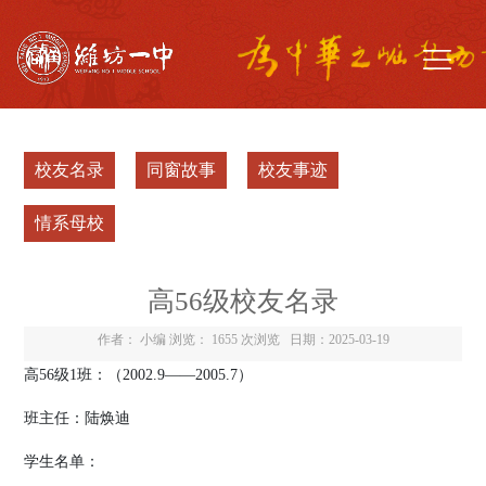
校友名录
同窗故事
校友事迹
情系母校
高56级校友名录
作者： 小编 浏览：
1655 次浏览
日期：2025-03-19
高
56
级
1
班：（
2002.9
——
2005.7
）
班主任：陆焕迪
学生名单：