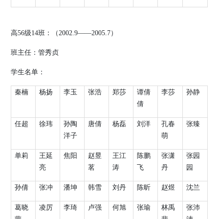
高
56
级
14
班：（
2002.9
——
2005.7
）
班主任：管秀贞
学生名单：
秦楠
杨扬
李玉
张浩
郑莎
谭倩
李莎
孙静
倩
任超
徐玮
孙陶
唐倩
杨磊
刘洋
孔春
张臻
洋子
萌
单莉
王延
焦阳
赵昱
王江
陈鹏
张潇
张园
亮
茗
涛
飞
丹
园
孙倩
张冲
潘坤
韩雪
刘丹
陈昕
赵煜
沈兰
葛晓
凌厉
李琦
卢强
何旭
张瑜
林禹
张沛