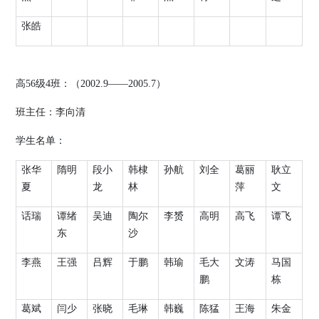
张皓
高
56
级
4
班：（
2002.9
——
2005.7
）
班主任：李向清
学生名单：
张华
隋明
段小
韩棣
孙航
刘全
葛丽
耿立
夏
龙
林
萍
文
话瑞
谭绪
吴迪
陶尔
李赟
高明
高飞
谭飞
东
沙
李燕
王强
吕辉
于鹏
韩瑜
毛大
文涛
马国
鹏
栋
葛斌
闫少
张晓
毛琳
韩巍
陈猛
王海
朱金