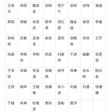
王海
韩琪
魏恭
孙晗
宿宁
管帅
张翔
潘捷
月
喜
宁
郭凯
胡啸
徐英
陈华
高红
魏金
崔琪
李建
杰
庚
霞
德
孙程
苏毅
栾海
郝岩
梁田
胡晓
张旭
王芹
程
龙
瑜
张婧
李昭
李刚
郭嵩
刘家
于虎
杨鹏
巩慧
玲
琪
慧
于宜
张璐
李孟
张晓
林萍
张琳
张永
陈向
琛
潇
斌
刚
俞
王煜
陈晖
王晓
张鹏
宋小
刘遂
刘通
张珊
琳
虎
珊
于硕
朱琳
杜晓
窦祈
梁彬
扈洋
虎