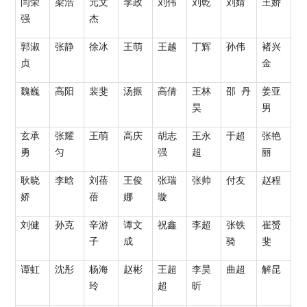
闫荣
梁浩
元文
李政
刘伟
刘乾
刘婧
王娇
强
杰
郭淑
张静
徐冰
王萌
王越
丁辉
孙伟
褚兴
贞
金
魏巍
高阳
裴斐
汤振
高倩
王林
邵
丹
姜亚
昊
男
玄承
张耀
王萌
高庆
胡志
王永
于超
张艳
勇
匀
强
超
丽
耿晓
李晗
刘蓓
王俊
张瑞
张帅
付友
赵程
娇
蓓
娜
璇
刘健
孙克
辛游
谭文
祝鑫
李超
张铁
崔赟
子
成
骑
斐
谭虹
沈彤
杨海
赵彬
王超
李昊
曲超
解昆
玲
超
昕