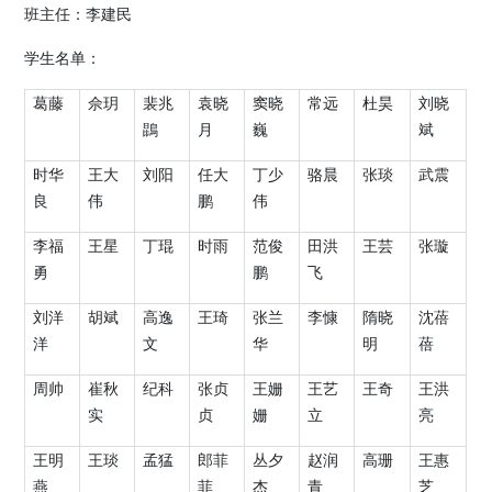
班主任：李建民
学生名单：
葛藤
佘玥
裴兆
袁晓
窦晓
常远
杜昊
刘晓
鵾
月
巍
斌
时华
王大
刘阳
任大
丁少
骆晨
张琰
武震
良
伟
鹏
伟
李福
王星
丁琨
时雨
范俊
田洪
王芸
张璇
勇
鹏
飞
刘洋
胡斌
高逸
王琦
张兰
李慷
隋晓
沈蓓
洋
文
华
明
蓓
周帅
崔秋
纪科
张贞
王姗
王艺
王奇
王洪
实
贞
姗
立
亮
王明
王琰
孟猛
郎菲
丛夕
赵润
高珊
王惠
燕
菲
杰
青
芝