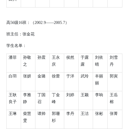
高
56
级
16
班：（
2002.9
——
2005.7
）
班主任：张金花
学生名单：
潘菲
孙敬
孙震
王永
侯然
于露
刘依
刘雪
之
庆
露
晴
丹
白羽
张妍
金璐
徐蕾
于洋
武玲
丰丽
郭寅
丽
王耿
李雅
丁国
丁金
刘婷
王颖
李响
王岳
良子
静
召
峰
榕
王琳
柴慧
谭帅
郭珊
李丹
王洁
张彬
张菁
雯
杉