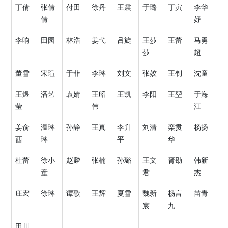
丁倩
张倩
付田
徐丹
王震
于璐
丁寅
李华
倩
妤
李响
田园
林浩
姜
弋
吕旋
王莎
王蕾
马勇
莎
超
董雪
宋瑄
于菲
李琳
刘文
张姣
王钊
沈童
王煜
潘艺
袁婧
王昭
王凯
李阳
王堃
于海
莹
伟
江
姜俞
温琳
孙静
王真
李升
刘清
栾贯
杨扬
西
琳
平
华
杜蕾
徐小
赵麟
张楠
孙璐
王文
胥劭
韩新
童
君
杰
庄宏
徐琳
谭歌
王辉
夏雪
魏新
杨言
苗青
宸
九
田川