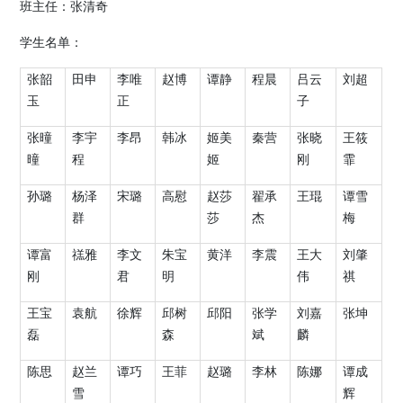
班主任：张清奇
学生名单：
张韶
田申
李唯
赵博
谭静
程晨
吕云
刘超
玉
正
子
张曈
李宇
李昂
韩冰
姬美
秦营
张晓
王筱
曈
程
姬
刚
霏
孙璐
杨泽
宋璐
高慰
赵莎
翟承
王琨
谭雪
群
莎
杰
梅
谭富
禚雅
李文
朱宝
黄洋
李震
王大
刘肇
刚
君
明
伟
祺
王宝
袁航
徐辉
邱树
邱阳
张学
刘嘉
张坤
磊
森
斌
麟
陈思
赵兰
谭巧
王菲
赵璐
李林
陈娜
谭成
雪
辉