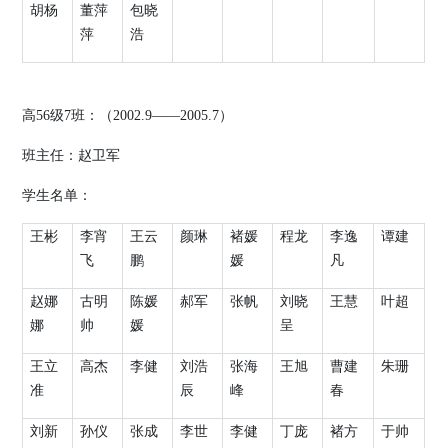
胡杨
董萍
包晓
萍
浩
高
56
级
7
班：（
2002.9
——
2005.7
）
班主任：赵卫军
学生名单：
王彬
李宵
王云
颜琳
褚媛
程龙
李逸
谭建
飞
鹏
媛
凡
赵娜
古明
陈媛
郝军
张帆
刘晓
王慧
叶超
娜
帅
媛
呈
王立
高杰
李健
刘浩
张海
王旭
曹建
朱珊
准
辰
峰
春
刘新
孙仪
张成
李世
李健
丁庞
褚方
于帅