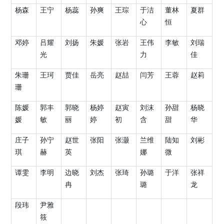
杨森
王宁
杨蕊
孙爽
王琮
于洁
董林
夏群
心
恒
邓婷
吕耀
刘扬
朱媛
张岩
王伟
李敏
刘瑞
光
力
佳
朱珊
王珂
贾佳
岳亮
赵喆
闫芳
王蓉
赵莉
珊
陈媛
郭丰
郭晓
杨婷
赵寅
刘沫
孙甜
杨晓
媛
敏
丽
婷
初
含
甜
华
庄子
孙宁
赵世
张阳
张灏
兰维
陆知
刘彬
琪
赫
英
娜
微
谭雯
李明
边晓
刘杰
张琦
孙璐
于洋
张祥
冉
璐
龙
段玮
尹雅
筱