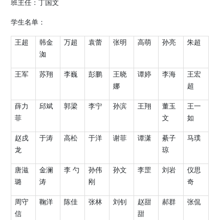
班主任：丁国文
学生名单：
王超
韩金
万超
袁蕾
张明
高萌
孙亮
朱超
洳
王军
苏翔
李巍
彭鹏
王晓
谭婷
李海
王宏
娜
超
薛力
邱斌
郭梁
李宁
孙滨
王翔
董玉
王一
菲
文
如
赵戌
于涛
高松
于洋
谢菲
谭潇
綦子
马璞
龙
琼
唐滋
金澜
李
勺
孙伟
孙文
李罡
刘岩
仪思
璐
涛
刚
奇
周守
鞠洋
陈佳
张林
刘钊
赵甜
郝群
张侃
信
甜