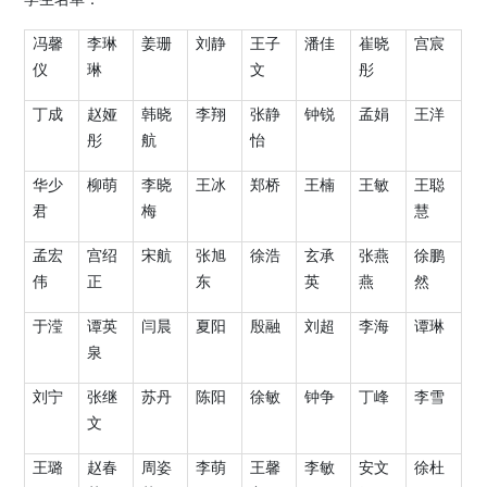
冯馨
李琳
姜珊
刘静
王子
潘佳
崔晓
宫宸
仪
琳
文
彤
丁成
赵娅
韩晓
李翔
张静
钟锐
孟娟
王洋
彤
航
怡
华少
柳萌
李晓
王冰
郑桥
王楠
王敏
王聪
君
梅
慧
孟宏
宫绍
宋航
张旭
徐浩
玄承
张燕
徐鹏
伟
正
东
英
燕
然
于滢
谭英
闫晨
夏阳
殷融
刘超
李海
谭琳
泉
刘宁
张继
苏丹
陈阳
徐敏
钟争
丁峰
李雪
文
王璐
赵春
周姿
李萌
王馨
李敏
安文
徐杜