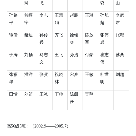
卿
飞
璐
山
孙路
戴振
李志
王慧
赵鹏
王琳
孙旭
李彦
平
宇
娟
超
君
谭倩
赫迪
孙传
齐飞
徐铭
陈放
张伟
张程
兵
爽
军
岩
于涛
刘畅
马志
王飞
孙浩
付豪
崔志
苏桑
文
伟
张福
潘洋
张滨
祝晓
宋爽
王敏
杜世
刘超
华
林
明
田恬
刘笛
王冰
丁帅
陈麒
官翔
任
高
56
级
5
班：（
2002.9
——
2005.7
）