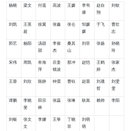
杨晓
梁文
付遥
高波
王媛
李韦
赵自
刘钦
康
翔
刘凯
王英
徐翼
张鑫
张仑
邹媛
于飞
曹壮
超
媛
志
郭艺
杨阳
汤甜
李俊
桑其
刘菲
张扬
孙晓
甜
杰
山
玲
宋伟
周凯
牟海
庄姜
那冲
赵恺
王鹤
张家
萍
镜波
婷
杰
王蓉
刘欣
陈静
钟震
曹钰
赵晨
刘晟
刘雯
哲
雯
谭鹏
李晓
田宗
张蕊
张琳
耿嵩
赖帅
李阳
斐
林
刘银
张文
李娜
王筝
丁晓
刘萌
文
菲
萌