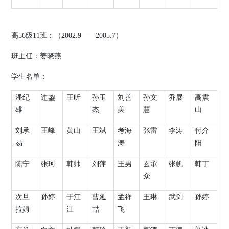
高
56
级
11
班：（
2002.9
——
2005.7
）
班主任：姜晓燕
学生名单：
潘纪
迮鋆
王昕
孙玉
刘善
孙文
乔展
高震
雄
杰
美
慧
山
刘承
王峰
黄山
王斌
考海
张雷
李涛
付介
易
涛
阳
陈宁
张珂
韩帅
刘萍
王男
玄承
张帆
韩丁
众
次旦
孙婷
于江
曹延
孟祥
王琳
武剑
孙婷
拉姆
江
喆
飞