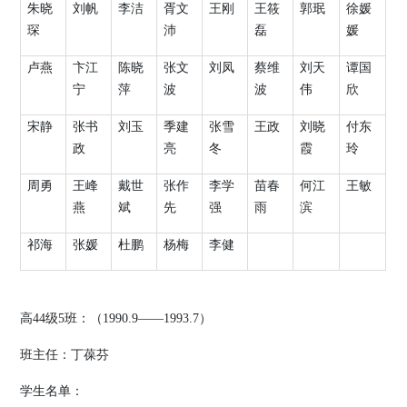
朱晓
刘帆
李洁
胥文
王刚
王筱
郭珉
徐媛
琛
沛
磊
媛
卢燕
卞江
陈晓
张文
刘凤
蔡维
刘天
谭国
宁
萍
波
波
伟
欣
宋静
张书
刘玉
季建
张雪
王政
刘晓
付东
政
亮
冬
霞
玲
周勇
王峰
戴世
张作
李学
苗春
何江
王敏
燕
斌
先
强
雨
滨
祁海
张媛
杜鹏
杨梅
李健
高
44
级
5
班：（
1990.9
——
1993.7
）
班主任：丁葆芬
学生名单：