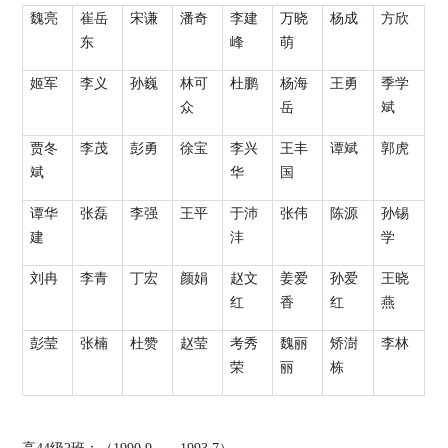
魏亮
崔岳
宋谦
潘奇
李建
万晓
杨成
方欣
东
峰
萌
姬军
李义
孙巍
林可
杜鹏
杨海
王勇
季学
众
岳
斌
贾冬
李茂
彭勇
徐宝
李兴
王丰
谭斌
郭虎
斌
华
国
谭华
张磊
李强
王平
于沛
张伟
陈源
孙锡
建
沣
学
刘冉
李青
丁宏
颜娟
赵文
姜爱
孙爱
王晓
红
香
红
燕
彭莹
张楠
杜赞
赵莹
考秀
魏丽
矫澍
李林
荣
丽
栋