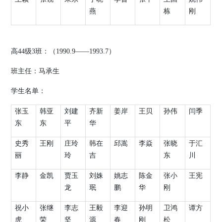
燕
栋
刚
高
44
级
3
班：（
1990.9
——
1993.7
）
班主任：马承生
学生名单：
张玉
韩亚
刘建
齐新
姜岸
王贝
孙伟
闫季
东
东
平
华
史秀
王刚
庄玲
韩在
邱嵩
李焱
张晓
于汇
丽
玲
吉
东
川
李静
金凯
贾玉
刘姝
姚志
陈金
张小
王宪
龙
珉
鹏
华
刚
祝小
张继
李志
王毅
李迎
孙明
卫鸿
谭方
虎
荣
坚
源
春
刚
松