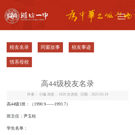
校友名录
同窗故事
校友事迹
情系母校
高44级校友名录
作者： 小编 浏览：
1020 次浏览
日期：2025-03-19
高
44
级
1
班：（
1990.9
——
1993.7
）
班主任：尹玉柱
学生名单：