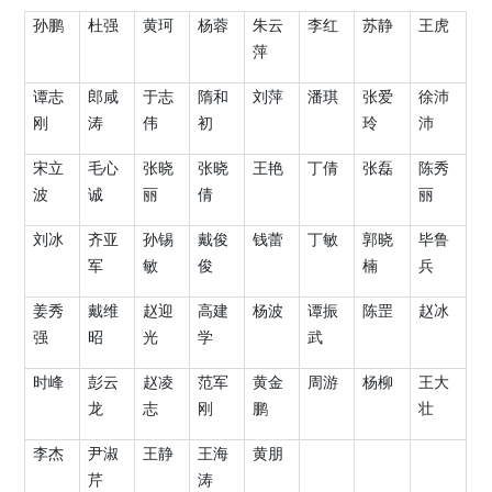
孙鹏
杜强
黄珂
杨蓉
朱云
李红
苏静
王虎
萍
谭志
郎咸
于志
隋和
刘萍
潘琪
张爱
徐沛
刚
涛
伟
初
玲
沛
宋立
毛心
张晓
张晓
王艳
丁倩
张磊
陈秀
波
诚
丽
倩
丽
刘冰
齐亚
孙锡
戴俊
钱蕾
丁敏
郭晓
毕鲁
军
敏
俊
楠
兵
姜秀
戴维
赵迎
高建
杨波
谭振
陈罡
赵冰
强
昭
光
学
武
时峰
彭云
赵凌
范军
黄金
周游
杨柳
王大
龙
志
刚
鹏
壮
李杰
尹淑
王静
王海
黄朋
芹
涛