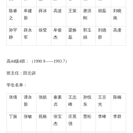
陈睿
牟建
薛冰
高波
王策
唐洪
胡磊
刘晓
之
新
刚
南
孙宇
薛永
徐莹
牟俊
梁焕
郭玉
刘德
高虔
静
军
杰
磊
娟
群
高
44
级
4
班：（
1990.9
——
1993.7
）
班主任：田元训
学生名单：
张倩
谭永
张皓
秦素
王志
孙悦
王京
陈楠
新
贞
峰
东
光
丁振
张敏
苑栋
张宝
庄英
贾松
李峰
李群
杰
强