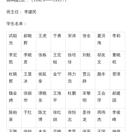
高
44
级
2
班：（
1990.9
——
1993.7
）
班主任：
李建民
学生名单：
武聪
郝晓
王虎
于勇
宋涛
张全
夏洪
李莉
光
辉
海
李宏
李晓
张栋
王宏
徐培
刘航
胡友
董晓
凯
君
鲲
珍
文
程
杜晓
王显
侯延
金宁
韩力
贾云
颜丰
胥瑛
辉
冰
奎
浩
静
魏金
张丽
谭晓
王海
杜鹏
宋黎
王会
郝建
娉
华
东
平
明
萍
国
陈柏
于红
陈文
张红
张恒
姜传
周伟
李俊
泉
博
娟
志
龙
杰
峰
王颖
张锐
未东
于晓
李晋
张平
王国
姚伟