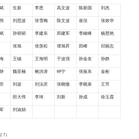
斌
生新
李恩
高文波
陈新国
刘杰
伟
刘思波
张雪梅
陈文波
崔佳
张效华
斌
孙韬韬
李建东
郑建军
李峻峰
杨慧艳
张旭
张羡松
谭旭昇
田峰
邱丽志
海
王锡
王海明
于波强
孙金友
孙静
静
魏亚楠
鲍洪涛
钟宁
张振东
金彬
庆
刘波
刘法庆
张晓暾
李晓泉
王芳
田大伟
李琦
刘新
孙成
徐玉霞
军
刘淑娟
2.7
）