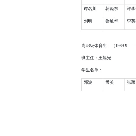
谭名川
韩晓东
许李
刘明
鲁敏华
李英
高
43
级体育生：（
1989.9
——
班主任：王旭光
学生名单：
邓波
孟英
张颖