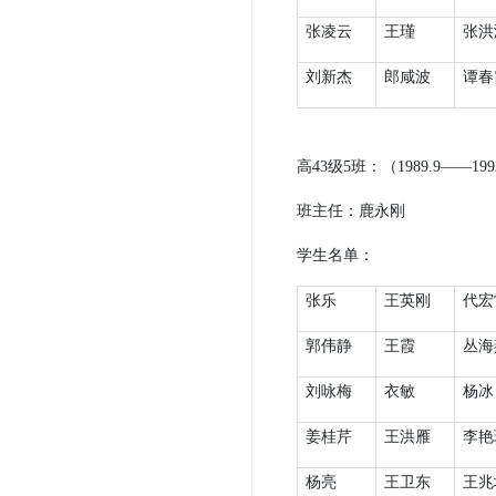
张凌云
王瑾
张洪
刘新杰
郎咸波
谭春
高
43
级
5
班：（
1989.9
——
199
班主任：鹿永刚
学生名单：
张乐
王英刚
代宏
郭伟静
王霞
丛海
刘咏梅
衣敏
杨冰
姜桂芹
王洪雁
李艳
杨亮
王卫东
王兆