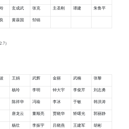
玲
玄成武
张克
主圣刚
谭建
朱鲁平
良
黄葆国
邹锦
2.7
）
波
王娟
武辉
金丽
武楠
张黎
杨玲
李明
钟大宇
李俊芹
刘志勇
陈祥华
冯瑜
李冰
于敏
韩洪涛
唐龙云
董顺亮
贾晓华
矫曙光
郭丽静
杨壮
李振宇
吕晓燕
王建军
胡彬