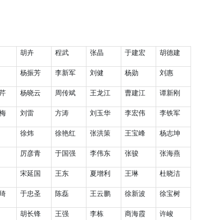
胡卉
程武
张晶
于建宏
胡德建
杨振芳
李新军
刘健
杨勋
刘惠
芹
杨晓云
周传斌
王龙江
曹建江
谭新刚
梅
刘雷
方涛
刘玉华
李宏伟
李铁军
徐炜
徐艳红
张洪策
王宝峰
杨志坤
厉彦青
于国强
李伟东
张骏
张海燕
宋延国
王东
夏增利
王琳
杜晓洁
琦
于忠圣
陈磊
王云鹏
徐新波
徐宝树
胡长锋
王强
李栋
商海霞
许峻