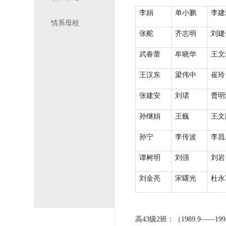
李娟
单小鹏
李建
情系母校
张舵
齐志明
刘建
武春蕾
牟晓华
王文
王汉东
梁伟中
崔玲
张建安
刘珺
曹明
孙继娟
王巍
王文
孙宁
李传波
李昌
谭树明
刘强
刘岩
刘金亮
宋曙光
杜永
高
43
级
2
班：（
1989.9
——
199