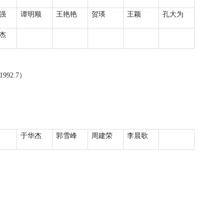
强
谭明顺
王艳艳
贺瑛
王颖
孔大为
杰
1992.7
）
于华杰
郭雪峰
周建荣
李晨歌