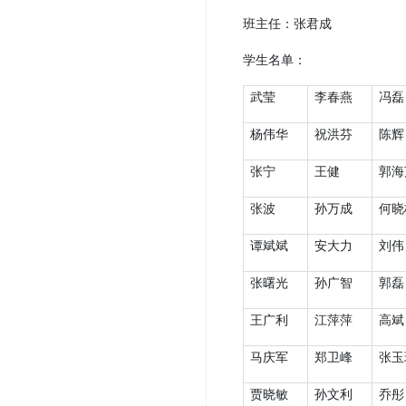
班主任：张君成
学生名单：
武莹
李春燕
冯磊
杨伟华
祝洪芬
陈辉
张宁
王健
郭海
张波
孙万成
何晓
谭斌斌
安大力
刘伟
张曙光
孙广智
郭磊
王广利
江萍萍
高斌
马庆军
郑卫峰
张玉
贾晓敏
孙文利
乔彤