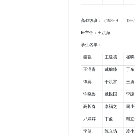
高
43
级班：（
1989.9
——
1992
班主任：王洪海
学生名单：
秦强
王建德
崔晓
王润青
戴瑜臻
于东
谭宾
于洪富
王勇
许晓鲁
戴悦国
李建
高长春
李福之
周小
尹婷婷
丁盈
谢立
李健
陈立坊
凌小