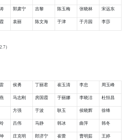
涛
郭肃宁
吉黎
陈玉梅
张晓林
宋远东
霞
袁丽
陈文海
于津
于月园
李莎
2.7
）
雷
侯勇
丁丽君
崔玉清
李忠
周玉峰
燕
马志刚
房国霞
于丽娜
李晓洁
杜恒昌
方强
于波
耿玉
侯晓辉
徐锋
玲
吕伟
马静
韩冰
曲萍
韩冬
坤
庄克明
郎济宁
崔蕾
曹明茹
王婷