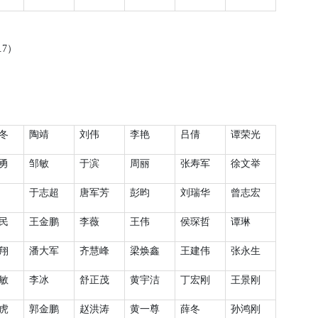
.7
）
冬
陶靖
刘伟
李艳
吕倩
谭荣光
勇
邹敏
于滨
周丽
张寿军
徐文举
于志超
唐军芳
彭昀
刘瑞华
曾志宏
民
王金鹏
李薇
王伟
侯琛哲
谭琳
翔
潘大军
齐慧峰
梁焕鑫
王建伟
张永生
敏
李冰
舒正茂
黄宇洁
丁宏刚
王景刚
虎
郭金鹏
赵洪涛
黄一尊
薛冬
孙鸿刚