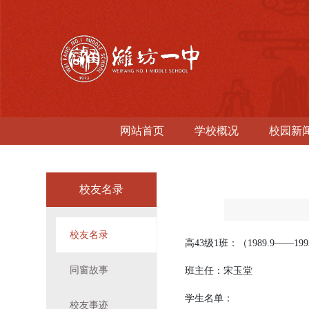
网站首页
学校概况
校园新
校友名录
校友名录
高
43
级
1
班：（
1989.9
——
199
同窗故事
班主任：宋玉堂
学生名单：
校友事迹