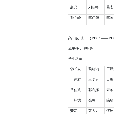
赵晶
刘新峰
葛宏
孙立峰
李伟华
李国
高
43
级
4
班：（
1989.9
——
199
班主任：许明亮
学生名单：
韩长安
魏建鸿
王洪
于仲君
王晓春
田梅
岳佐政
郭春娜
宋华
于桂德
张勇
陈琦
姜莉
茅大力
何坤