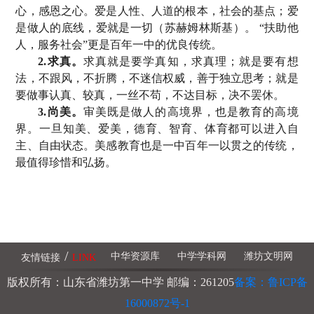
心，感恩之心。爱是人性、人道的根本，社会的基点；爱
是做人的底线，爱就是一切（苏赫姆林斯基）。 “扶助他
人，服务社会”更是百年一中的优良传统。
2.求真。
求真就是要学真知，求真理；就是要有想
法，不跟风，不折腾，不迷信权威，善于独立思考；就是
要做事认真、较真，一丝不苟，不达目标，决不罢休。
3.尚美。
审美既是做人的高境界，也是教育的高境
界。一旦知美、爱美，德育、智育、体育都可以进入自
主、自由状态。美感教育也是一中百年一以贯之的传统，
最值得珍惜和弘扬。
/
中华资源库
中学学科网
潍坊文明网
友情链接
LINK
版权所有：山东省潍坊第一中学 邮编：261205
备案：鲁ICP备
16000872号-1