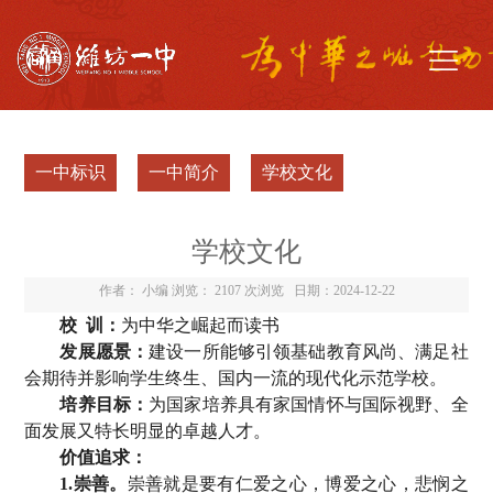
一中标识
一中简介
学校文化
学校文化
作者： 小编 浏览：
2107 次浏览
日期：2024-12-22
校
训
：
为中华之崛起而读书
发展愿景：
建设一所能够引领基础教育风尚、满足社
会期待并影响学生终生、国内一流的现代化示范学校。
培养目标：
为国家培养具有家国情怀与国际视野、全
面发展又特长明显的卓越人才。
价值追求：
1.崇善。
崇善就是要有仁爱之心，博爱之心，悲悯之